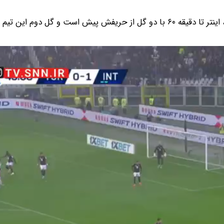
مهدی طارمی امشب در برابر تورینو نمایش درخشانی داشته، اینتر تا دقیقه ۶۰ با دو گل از حریفش پیش است و گل