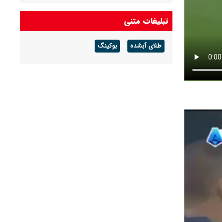
تبلیغات متنی
طلای آبشده
بوکینگ