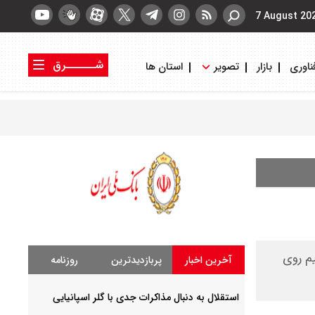
7 August 20
شــــــرق
ناوری
بازار
تصویر
استان ها
کتاب شرق
روزنامه شرق
وم این تیم روی
آخرین اخبار
پربازدیدترین
روزنامه
استقلال به دنبال مذاکرات جدی با گلر اسپانیایی