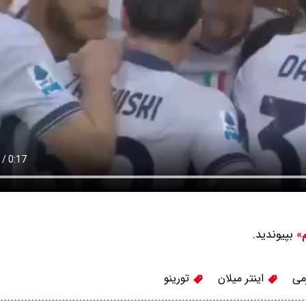
بپیوندید.
م»
می
اینتر میلان
تورینو