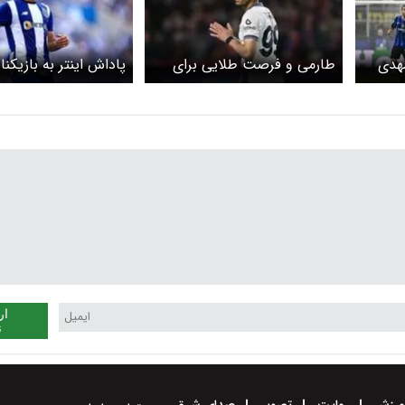
مهدی
طارمی و فرصت طلایی برای
پاداش اینتر به بازیکن
ضربه نهایی به بارسلونا
صعود به نیمه نهایی ل
قهرمانان
ار
ن
رزش
روایت
تصویر
صدای شرق