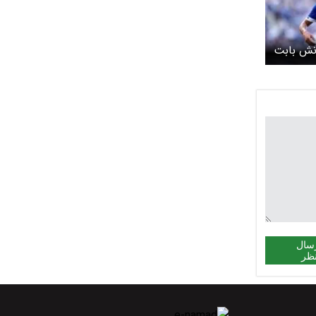
انش بابت
یگ
سال
ظر