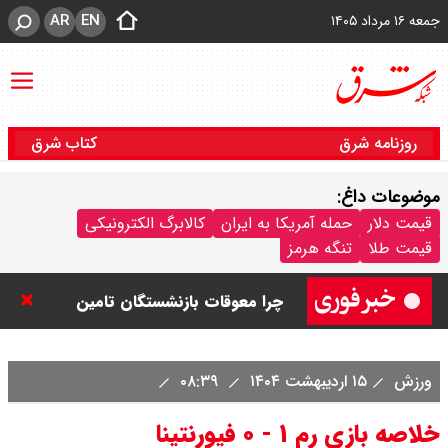
AR
EN
جمعه ۱۶ مرداد ۱۴۰۵
روزنامه شرق
کتاب شرق
موضوعات داغ:
قیمت نفت امروز جمعه ۱۶ مرداد ۱۴۰۵
قیمت دلار
حمله آمریکا به ایران
کالابرگ الکترونیکی
قیمت طلا
تنگه هرمز
/ نفت صعودی شد + جدول
چرا معوقات بازنشستگان تامین
اجتماعی پرداخت نمی شود؟
ورزش
۱۵ اردیبهشت ۱۴۰۴
۰۸:۳۹
جزئیات عرضه اولیه احیا در فرابورس
خلاصه بازی رم ۱ - ۰ فیورنتینا
اعلام شد