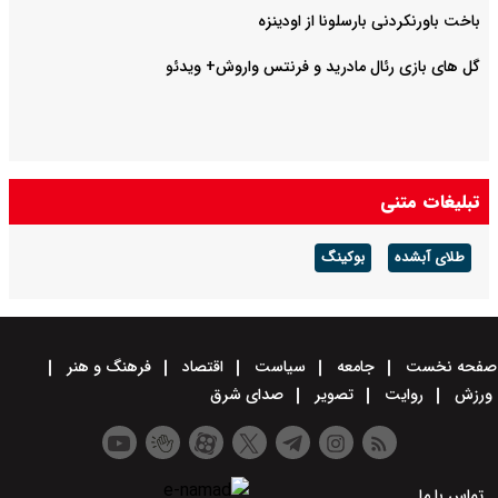
باخت باورنکردنی بارسلونا از اودینزه
گل های بازی رئال مادرید و فرنتس واروش+ ویدئو
تبلیغات متنی
طلای آبشده
بوکینگ
صفحه نخست
جامعه
سیاست
اقتصاد
فرهنگ و هنر
ورزش
روایت
تصویر
صدای شرق
تماس با ما