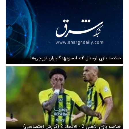
خلاصه بازی آرسنال ۴-۰ ایسویچ؛ گلباران توپچی‌ها
خلاصه بازی الاهلی 2 - الاتحاد 2 (گزارش اختصاصی)