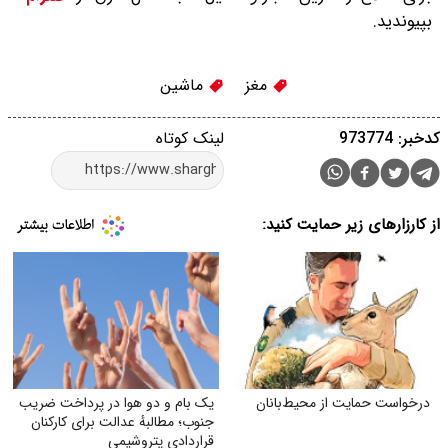
بپیوندید.
مغز
ماشین
کدخبر: 973774
لینک کوتاه
از کارزارهای زیر حمایت کنید:
درخواست حمایت از محیط‌بانان
یک بام و دو هوا در پرداخت ضریب
جنوب؛ مطالبهٔ عدالت برای کارکنان
قراردادی پتروشیمی