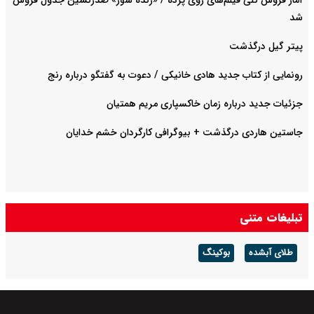
آمار فروش کلی فیلم‌های روی پرده / «زنده شور» صدرنشین جدول فروش
شد
پیتر گیل درگذشت
رونمایی از کتاب جدید هادی خانیکی / دعوت به گفتگو درباره رنج
جزئیات جدید درباره زمان خاکسپاری مریم همتیان
جاستین هاردی درگذشت + بیوگرافی کارگردان خشم خدایان
تبلیغات متنی
طلای آبشده
بوکینگ