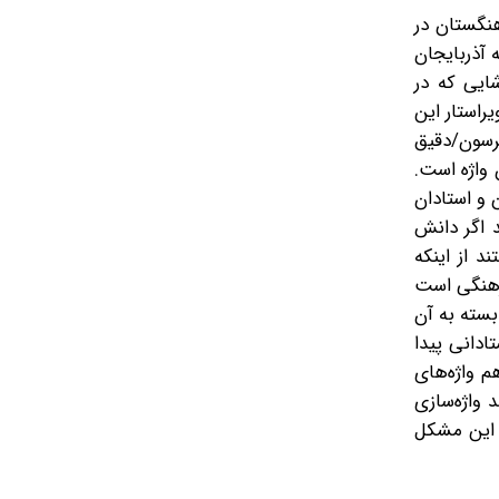
نگستان در
ه آذربایجان
ایی که در
راستار این
رسون/دقیق
ن واژه است.
 و استادان
د اگر دانش
د از اینکه
فرهنگی است
بسته به آن
ادانی پیدا
م واژه‌های
 واژه‌سازی
ه این مشکل