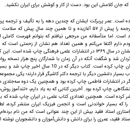
ت که جان کلامش این بود: دست از کار و کوشش برای ایران نکشید.
ده است. عمر پربرکت ایشان که چندین دهه را به تألیف و ترجمه پر
این ادعاست. تا جایی که من می‌دانم، ایشان کار تألیف و ترجمه را پیش از ۵۷ آغازیده و تا همین چند سال
اد است. اما متأسفانه من مرجعی نیافتم که بتوانم فهرست کاملی ا
ودم دارم اکتفا می‌کنم و همین تعداد هم نشان از زحمتی است که 
فرزندان این آب‌ و خاک کشیده است. کتاب «آئرودینامیک» ایشان در سال ۱۳۶۹ در انتشارات علمی فرهنگی چاپ شد
دان شد‌‌ و شگفت آنکه در آن زمان با شمارگان پنج هزار نسخه روانه
بود. کتاب دیگر «سیاره ما زمین» است که انجمن فیزیک ایران چاپ کرده است. کتاب دیگر که د
ب بسیار دلنشین دیگر با ترجمه‌ دکتر کاشیگر قرار دارند؛ یکی مجموع
گر در انتشارات فاطمی چاپ کرده‌ بود و همچنین یک دوه سه‌جلدی 
نشگاهی چاپ کرده بود. آخرین کتابی که به یاد دارم، «تندآموز روش
ر کرده است. همچنین تعدادی کتاب علمی در ایران چاپ شده که با 
ار» را که بسیار خواندنی است و انجمن فیزیک ایران منتشر کرده، ل
استاری استاد فقید بیش از این چند عنوانی است که من نام برده‌ام
 استاد فقید، عمری را برای دانش و دانش‌آموزان و دانشجویان نوشته 