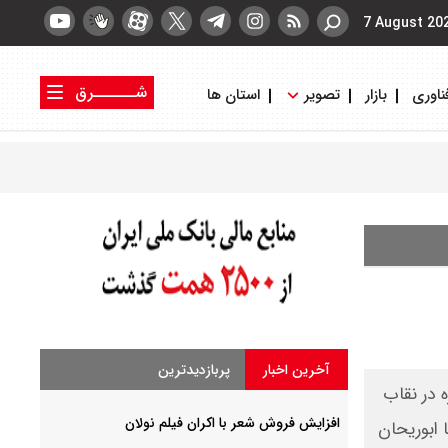
7 August 20
شــــــرق
ناوری
بازار
تصویر
استان ها
کتاب شرق
روزنامه شرق
آخرین اخبار
پربازدیدترین
 آغوش خود بود. دکتر لطیف کاشیگر در 97سالگی چهره در نقاب
افزایش فروش شعر با اکران فیلم نولان
 ابوریحان