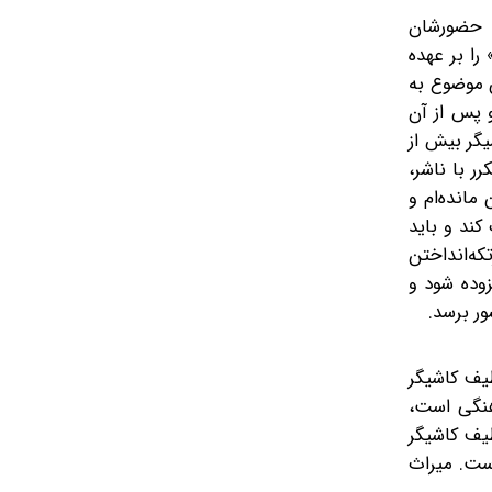
به حضورشان
را بر عهده
ن موضوع به
پس‌ از آن
یگر بیش از
ر با ناشر،
مانده‌ام و
کند و باید
که‌انداختن
وده شود و
ر برسد.
طیف کاشیگر
رهنگی است،
طیف کاشیگر
است. میراث