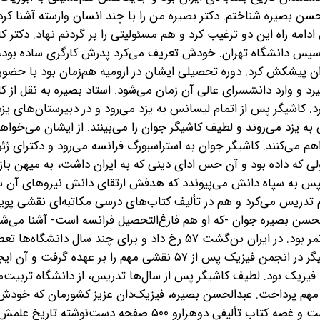
سن بصیره شناختم. دکتر بصیره من را با چند انسان وارسته آشنا کرده
دامه راه این دو ترغیب کرد و هم مسئولیتی را بر گردنم نهاد. دکتر کا
ال پیش از تأسیس دانشگاه تهران. خودش تعریف می‌کرد پدرش کارگری ساده بود
پیشکش کرد. دوره تحصیلی ایشان در ارومیه هم‌زمان بود با حضور 
گیرد و وارد دانشسرای عالی آن زمان می‌شود. استاد بصیره به نقل از ک
. کاشیگر پس از اتمام لیسانس به یزد می‌رود و در دبیرستان‌های یزد
 یزد می‌روند و لطیف کاشیگر جوان را می‌بینند. از ایشان می‌خواهند
 می‌کنند. کاشیگر جوان به استراسبورگ فرانسه می‌رود و دکترای ژئ
لی که داده بود و آن حس ادای دینی که به ایران داشت، به میهن باز
پس به سپاه‌ دانش می‌پیوندد که هدفش ارتقای دانش نیروهای آن س
 تدریس می‌کرد و هم در تألیف کتاب‌های درسی مکاتبه‌ای نقشی پوی
حسن بصیره جوان -‌که او هم فارغ‌التحصیل فرانسه است- آشنا می‌شو
واپسین روز زندگی دکتر کاشیگر این دوستی ادامه داشت و پرثمر بود. در ایران بن‌گشت ۵۷ رخ داد و برای چند
سپس کشور درگیر جنگ بود. اما تا جایی که من می‌دانم، کاشیگر در انجمن فیزیک پس از ۵۷ نقشی مهم را بر عهد
ه فیزیک بود. لطیف کاشیگر پس از سال‌ها تدریس، از دانشگاه تربیت‌م
مهم پرداخت. عبدالحسن بصیره، فیزیک‌دان عزیز کشورمان که خودش 
بیمار است و گرد پیری بر چهره‌اش نشسته و ملول از روزگار است و غصه کتاب تألیفی دوهزارو ‌۵۰۰ صفحه دست‌نوشته تاریخ