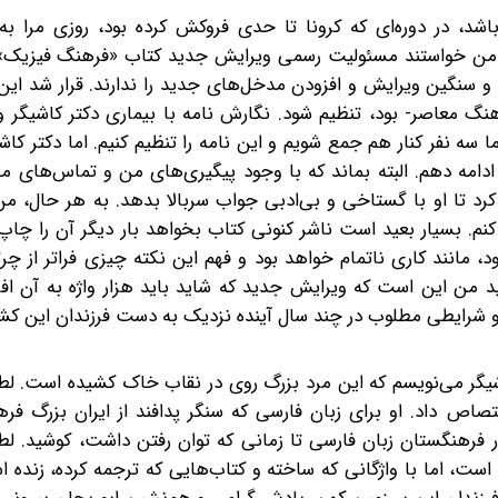
 باشد، در دوره‌ای که کرونا تا حدی فروکش کرده بود، روزی مرا 
د از من خواستند مسئولیت رسمی ویرایش جدید کتاب «فرهنگ فیزیک» 
خت و سنگین ویرایش و افزودن مدخل‌های جدید را ندارند. قرار شد ای
 معاصر- بود، تنظیم شود. نگارش نامه با بیماری دکتر کاشیگر و 
سه نفر کنار هم جمع شویم و این نامه را تنظیم کنیم. اما دکتر کاش
ا ادامه دهم. البته بماند که با وجود پیگیری‌های من و تماس‌های مکر
د تا او با گستاخی و بی‌ادبی جواب سربالا بدهد. ‌به‌ هر حال، من 
ی کنم. بسیار بعید است ناشر کنونی کتاب بخواهد بار دیگر آن را چاپ 
، مانند کاری ناتمام خواهد بود و فهم این نکته چیزی فراتر از چرت
من این است که ویرایش جدید که شاید باید هزار واژه به آن افز
 و شرایطی مطلوب در چند سال آینده نزدیک به دست فرزندان این کشو
اشیگر می‌نویسم که این مرد بزرگ روی در نقاب خاک کشیده است. ل
بوم اختصاص داد. او برای زبان فارسی که سنگر پدافند از ایران بزرگ ف
ر فرهنگستان زبان فارسی تا زمانی که توان رفتن داشت، کوشید. ل
 است، اما با واژگانی که ساخته و کتاب‌هایی که ترجمه کرده، زنده 