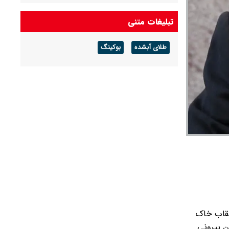
جزئیات جدید درباره زمان خاکسپاری مریم همتیان
تبلیغات متنی
طلای آبشده
بوکینگ
. دکتر لطیف کاشیگر در 97سالگی چهره در نقاب خاک
ن بیرونی