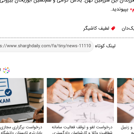
رزندان این سرزمین کهن. یادش گرامی و هم‌نشین ابوریحان بیرونی.
بپیوندید.
م»
ک‌دان
لطیف کاشیگر
لینک کوتاه
و زنبیل
درخواست لغو و توقف فعالیت سامانه
درخواست برگزاری مجازی 
‌
شفافیت وکلا و کارشناسان دادگستری
پایان‌ترم تابستان دانشگاه 