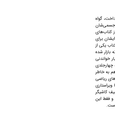
داخت، گواه
 پیش که سلامت جسمی‌شان
ز کتاب‌های
ایشان برای
ه است. این کتاب یکی از
 بازار شده
ر 10 سال اخیر چاپ شد و بسیار خواندنی
ه چهارجلدی
هم به خاطر
‌های ریاضی
ویراستاری
طیف کاشیگر
 و فقط این
است.