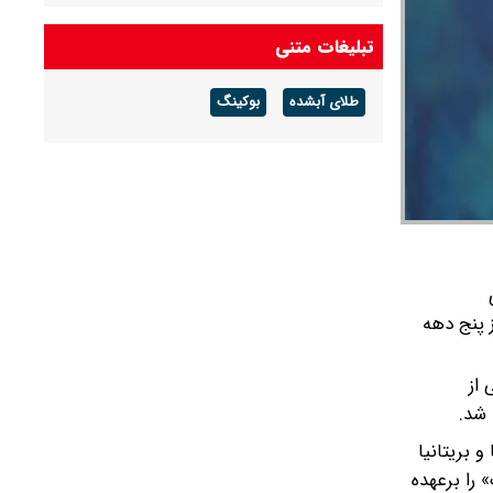
جاستین هاردی درگذشت + بیوگرافی کارگردان
تبلیغات متنی
خشم خدایان
طلای آبشده
بوکینگ
 او بیش از پنج دهه
 از
ویزیونی آمریکا و بریتانیا
را برعهده