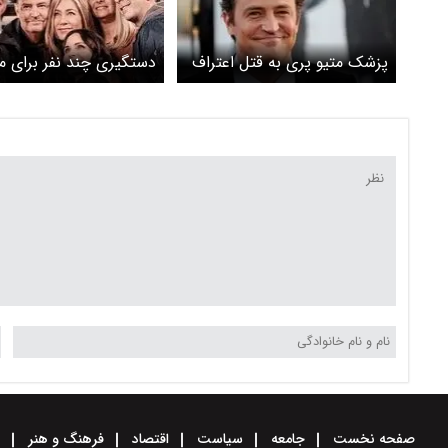
پزشک متیو پری به قتل اعتراف
دستگیری چند نفر برای 
کرد؟
بازیگر فرندز
صفحه نخست
جامعه
سیاست
اقتصاد
فرهنگ و هنر
و