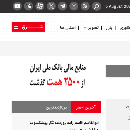
6 August 20
شــــــرق
ناوری
بازار
تصویر
استان ها
کتاب شرق
روزنامه شرق
،
آخرین اخبار
پربازدیدترین
ن
ابوالقاسم قاسم زاده روزنامه‌نگار پیشکسوت
درگذشت + سوابق