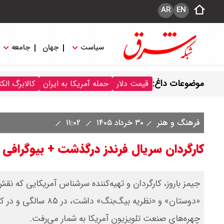
AR
EN
سیاست
جهان
جامعه
موضوعات داغ:
قیمت دلار
حمله آمریکا به ایران
کالابرگ الک
فرهنگ و هنر
۳۰ خرداد ۱۴۰۵
۱۱:۰۲
کارگردان سریال فرندز درگذشت + بیوگرافی ج
جیمز باروز، کارگردان و تهیه‌کننده سرشناس آمریکایی که
«دوستان» و «نظریه بی
چهره‌های صنعت تلویزیون آمریکا به شمار می‌رفت.