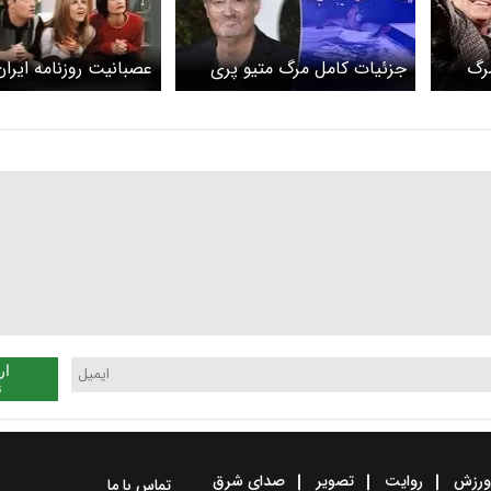
مرگ
جزئیات کامل مرگ متیو پری
عصبانیت روزنامه ایران 
بازیگر سریال friends
محبوبیت سریال فرندز
نجاست از سر و رویش
ار
ن
رزش
روایت
تصویر
صدای شرق
تماس با ما