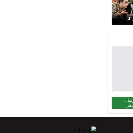
از
/
 می‌چکد
سال
ظر