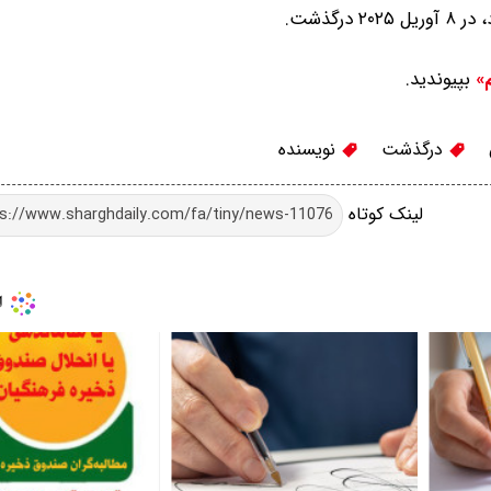
رگذشت.
بپیوندید.
م»
درگذشت
نویسنده
لینک کوتاه