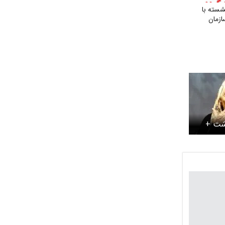
شسته با
ازمان
ذشت +