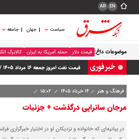
AR
EN
سیاست
جهان
جامعه
قیمت طلا ۲۴ عیار امروز جمعه ۱۶ مرداد ۱۴۰۵/ صعود طلا ادامه‌دار شد
موضوعات داغ:
قیمت دلار
حمله آمریکا به ایران
کالابرگ الک
قیمت طلا ۱۸ عیار امروز جمعه ۱۶ مرداد ۱۴۰۵ اعلام شد/ طلا بر مدار صعود
قیمت نفت امروز جمعه ۱۶ مرداد ۱۴۰۵ / نفت صعودی شد + جدول
چرا معوقات بازنشستگان تامین اجتماع
فرهنگ و هنر
۱۴ خرداد ۱۴۰۵
۱۵:۰۲
جزئیات عرضه اولیه احیا در فرابورس اعل
مرجان ساتراپی درگذشت + جزئیات
در بیانیه‌ای که خانواده و نزدیکان او در اختیار خبرگزاری فر