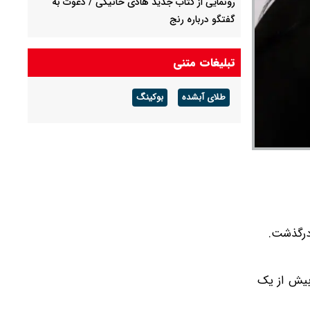
رونمایی از کتاب جدید هادی خانیکی / دعوت به
گفتگو درباره رنج
جزئیات جدید درباره زمان خاکسپاری مریم همتیان
تبلیغات متنی
طلای آبشده
بوکینگ
 بیش از یک