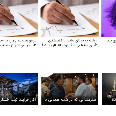
 نیما
دولت به میدان بیاید؛ بازنشستگان
درخواست عدم واردات میوه‌
تأمین اجتماعی دیگر توان انتظار ندارند!
کاذب و سرطان‌زا از جمله م
ده
هنرمندانی که در شب همدلی با
آغاز فرآیند ثبت خسار
د؟
خانواده‌های آسیب دیده در
هنرمندان آسیب‌دیده 
جنگ حضور پیدا کردند + عکس
رمضان