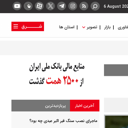
6 August 20
شــــــرق
ناوری
بازار
تصویر
استان ها
کتاب شرق
روزنامه شرق
آخرین اخبار
پربازدیدترین
ماجرای نصب سنگ قبر اکبر عبدی چه بود؟