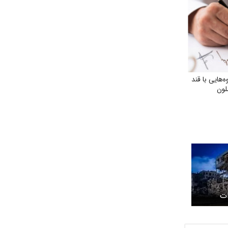
هایی با قند
لون
ات
از جنگ