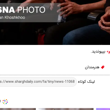
بپیوندید.
م»
هنرمندان
لینک کوتاه