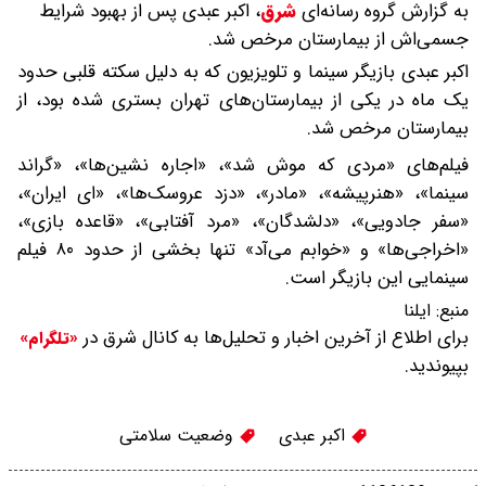
به گزارش گروه رسانه‌ای
شرق
،
اکبر عبدی پس از بهبود شرایط
جسمی‌اش از بیمارستان مرخص شد.
اکبر عبدی بازیگر سینما و تلویزیون که به دلیل سکته قلبی حدود
یک ماه در یکی از بیمارستان‌های تهران بستری شده بود، از
بیمارستان مرخص شد.
فیلم‌های «مردی که موش شد»، «اجاره نشین‌ها»، «گراند
سینما»، «هنرپیشه»، «مادر»، «دزد عروسک‌ها»، «ای ایران»،
«سفر جادویی»، «دلشدگان»، ‌«مرد آفتابی»، «قاعده بازی»،
«اخراجی‌ها» و «خوابم می‌آد» تنها بخشی از حدود ۸۰ فیلم
سینمایی این بازیگر است.
منبع:
ایلنا
برای اطلاع از آخرین اخبار و تحلیل‌ها به کانال شرق در
«تلگرام»
بپیوندید.
اکبر عبدی
وضعیت سلامتی