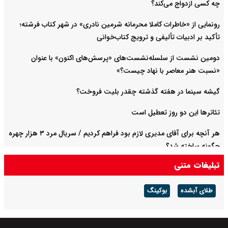
چه کسی ازدواج می‌کند؟
رونمایی از «خاطرات کاملا محرمانه شرمین نادری» در شهر کتاب فرشته؛
تأکید بر ادبیات تألیفی و ترویج کتاب‌خوانی
دومین نشست از سلسله‌نشست‌های «پرسش‌های اکنون» با عنوان
«نسبت هنر معاصر با نهاد چیست؟»
گیشه سینما در هفته گذشته چقدر بلیت فروخت؟
تئاترها این دو روز تعطیل است
هر آنچه برای آقای مدیری لازم بود فراهم کردیم / سریال مرد ۳ هزار چهره
چگونه ساخته شد؟
تبلیغات متنی
پس از سهراب پورناظری، احسان مطوری هم عضو آکادمی گرمی شد
طلای آبشده
بوکینگ