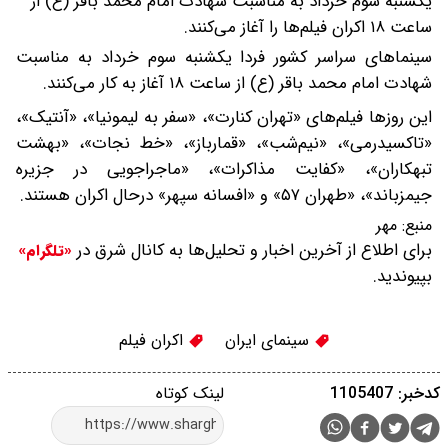
یکشنبه سوم خرداد به مناسبت شهادت امام محمد باقر (ع) از
ساعت ۱۸ اکران فیلم‌ها را آغاز می‌کنند.
سینماهای سراسر کشور فردا یکشنبه سوم خرداد به مناسبت
شهادت امام محمد باقر (ع) از ساعت ۱۸ آغاز به کار می‌کنند.
این روزها فیلم‌های «تهران کنارت»، «سفر به لیمونیا»، «آنتیک»،
«تاکسیدرمی»، «نیم‌شب»، «قمارباز»، «خط نجات»، «بهشت
تبهکاران»، «کفایت مذاکرات»، «ماجراجویی در جزیره
جیمزباند»، «طهران ۵۷» و «افسانه سپهر» درحال اکران هستند.
منبع:
مهر
برای اطلاع از آخرین اخبار و تحلیل‌ها به کانال شرق در
«تلگرام»
بپیوندید.
سینمای ایران
اکران فیلم
کدخبر: 1105407
لینک کوتاه