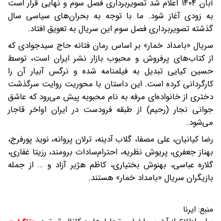
آبان ۱۴۰۴ اعلام شد تصویربرداری فصل سوم و نهایی قرار است
به زودی آغاز شود. ما با توجه به بحران‌های سیاسی سال
گذشته تصویربرداری فصل سوم این سریال به تعویق افتاد.
سریال «بامداد خمار» بر اساس رمان فتانه حاج سیدجوادی که
از کتاب‌های پرفروش و محبوب بازار نشر ایران است، توسط
حسین کیایی تبدیل به فیلمنامه شده و نرگس آبیار آن را
کارگردانی کرده است. این داستان با محوریت روایت سرگذشت
دختری از خانواده‌ای مرفه به نام محبوبه پیش می‌رود که عاشق
جوانی نجار (رحیم) از طبقه فرودست در ایران اواخر قاجار
می‌شود.
رضا کیانیان، علی مصفا، گلاب آدینه، ترلان پروانه، نوید پورفرج،
بهناز جعفری، پریوش نظریه، احترام‌سادات برومند، رزیتا غفاری،
گلاره عباسی، بهنوش بختیاری، کاظم هژیر آزاد و … از جمله
بازیگران سریال «بامداد خمار» هستند.
منبع:
ایرنا