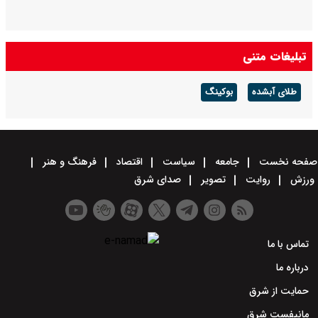
تبلیغات متنی
طلای آبشده
بوکینگ
صفحه نخست
جامعه
سیاست
اقتصاد
فرهنگ و هنر
ورزش
روایت
تصویر
صدای شرق
تماس با ما
درباره ما
حمایت از شرق
مانیفست شرق