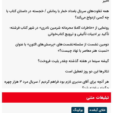
اخیر
همه تفاوت‌های سریال بامداد خمار با رمانش / خجسته در داستان کتاب با
چه کسی ازدواج می‌کند؟
رونمایی از «خاطرات کاملا محرمانه شرمین نادری» در شهر کتاب فرشته؛
تأکید بر ادبیات تألیفی و ترویج کتاب‌خوانی
دومین نشست از سلسله‌نشست‌های «پرسش‌های اکنون» با عنوان
«نسبت هنر معاصر با نهاد چیست؟»
گیشه سینما در هفته گذشته چقدر بلیت فروخت؟
تئاترها این دو روز تعطیل است
هر آنچه برای آقای مدیری لازم بود فراهم کردیم / سریال مرد ۳ هزار چهره
چگونه ساخته شد؟
تبلیغات متنی
پس از سهراب پورناظری، احسان مطوری هم عضو آکادمی گرمی شد
طلای آبشده
بوکینگ