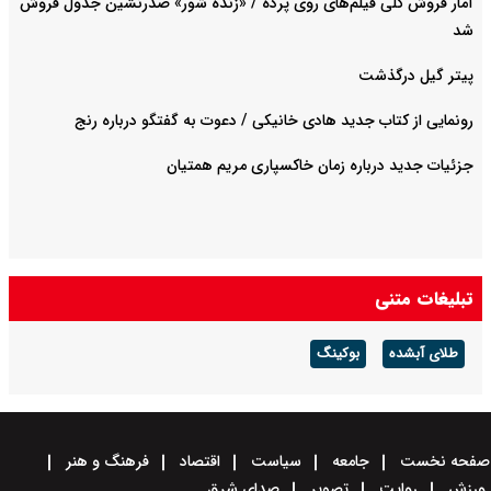
آمار فروش کلی فیلم‌های روی پرده / «زنده شور» صدرنشین جدول فروش
شد
پیتر گیل درگذشت
رونمایی از کتاب جدید هادی خانیکی / دعوت به گفتگو درباره رنج
جزئیات جدید درباره زمان خاکسپاری مریم همتیان
تبلیغات متنی
طلای آبشده
بوکینگ
صفحه نخست
جامعه
سیاست
اقتصاد
فرهنگ و هنر
ورزش
روایت
تصویر
صدای شرق