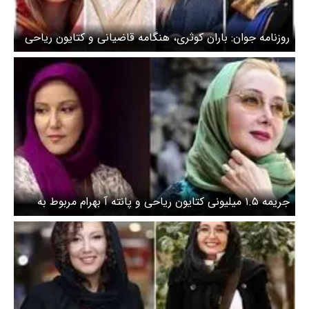
روزنامه جوان: باران کوثری، هنگامه قاضیانی و کتایون ریاحی
منافق‌اند!
جریمه ۱.۵ میلیونی کتایون ریاحی و پانته آ بهرام مربوط به
قبل است/ پرونده حجاب همچنان مفتوح است