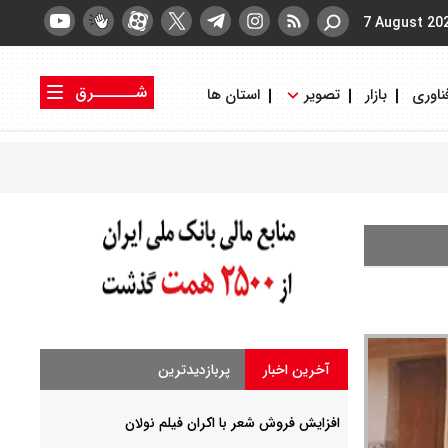
7 August 20
شــــــرق
ناوری
بازار
تصویر
استان ها
کتاب شرق
روزنامه شرق
آخرین اخبار
پربازدیدترین
افزایش فروش شعر با اکران فیلم نولان