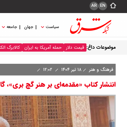
AR
EN
سیاست
جهان
جامعه
موضوعات داغ:
قیمت دلار
حمله آمریکا به ایران
کالابرگ الک
فرهنگ و هنر
۱۸ تیر ۱۴۰۴
۱۲:۰۲
انتشار کتاب «مقدمه‌ای بر هنر گچ بری»، گ