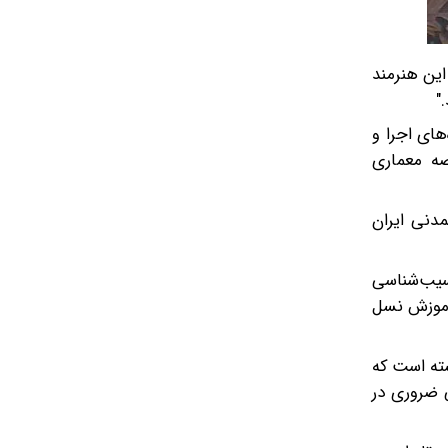
این هنرمند
"
های اجرا و
صه معماری
مدنی ایران
سیب‌شناسی
 آموزش نسل
سته است که
ی ضروری در