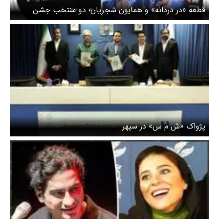
قطعه «در دردانه» و همایون شجریان؛ دو منتخب جشن
موسیقی حافظ
پژواک «ش م س» در سپهر