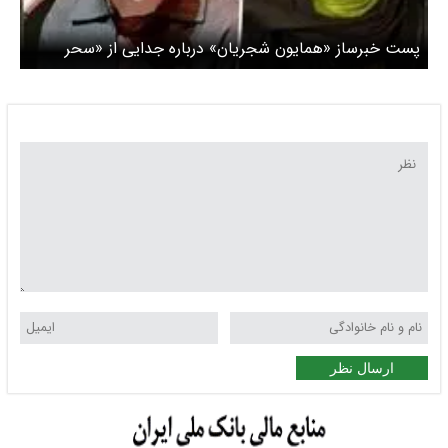
پست خبرساز «همایون شجریان» درباره جدایی از «سحر
دولتشاهی»/ عکس
ارسال نظر