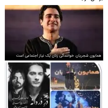
همایون شجریان: خوانندگی زنان یک نیاز اجتماعی است