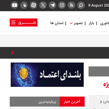
8 August 20
شــــــرق
ناوری
بازار
تصویر
استان ها
کتاب شرق
روزنامه شرق
ژه
م دینی و
آخرین اخبار
پربازدیدترین