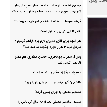
ب نخست بیش
دومین نشست از سلسله‌نشست‌های «پرسش‌های
اکنون» با عنوان «نسبت هنر معاصر با نهاد چیست؟»
گیشه سینما در هفته گذشته چقدر بلیت فروخت؟
تئاترها این دو روز تعطیل است
هر آنچه برای آقای مدیری لازم بود فراهم کردیم /
سریال مرد ۳ هزار چهره چگونه ساخته شد؟
پس از سهراب پورناظری، احسان مطوری هم عضو
آکادمی گرمی شد
«هیوا» هرگز زنده‌گیری نشده است
هاشمی: اکبر عبدی چارلی چاپلین ایران بود
شادمهر عقیلی به ایران برمی گردد؟
ببینید| شادمهر عقیلی بعد از ۲۸ سال گل یاس را