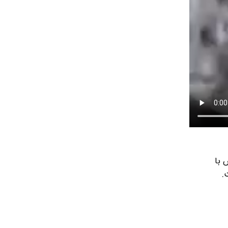
 با
.