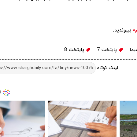
بپیوندید.
م»
ما
پایتخت 7
پایتخت 8
لینک کوتاه