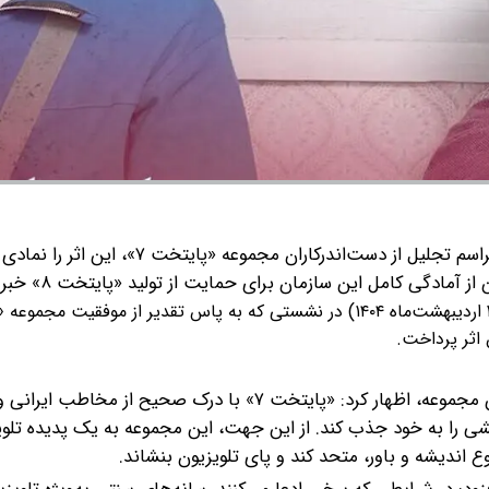
به گزارش گروه رسانه ای شرق؛ رئیس سازمان صداوسیما در مراسم تجلیل از دست‌اندرکاران مجم
گی کامل این سازمان برای حمایت از تولید «پایتخت ۸» خبر داد.
پیمان جبلی ـ رئیس سازمان صداوسیما ـ شامگاه سه‌شنبه (۲۳ اردیبهشت‌ماه ۱۴۰۴) در نشستی که به پاس تقدیر از موفق
جبلی در این نشست، ضمن تقدیر از تمامی عوامل سازنده این مجموعه، اظهار کرد: «پایتخت ۷» با درک صحیح از
شی را به خود جذب کند. از این جهت، این مجموعه به یک پدیده تلوی
وع اندیشه و باور، متحد کند و پای تلویزیون بنشاند.