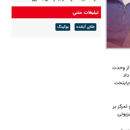
تبلیغات متنی
طلای آبشده
بوکینگ
وعه «پایتخت ۷»، این اثر را نمادی از وحدت
یت مجموعه «پایتخت
 مخاطب ایرانی و تمرکز بر
زیونی