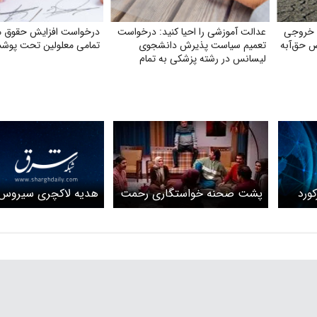
 خروجی
عدالت آموزشی را احیا کنید: درخواست
درخواست افزایش حقوق 
ص حق‌آبه
تعمیم سیاست پذیرش دانشجوی
تمامی معلولین تحت پوش
لیسانس در رشته پزشکی به تمام
دانشگاه‌های علوم پزشکی تیپ یک
کشور
جدید پایتخت ۷ رکورد
هدیه لاکچری سیروس 
پشت صحنه خواستگاری رحمت
ست
سالار پایتخت ۷
از فهیمه پایتخت ۷ + ویدئو