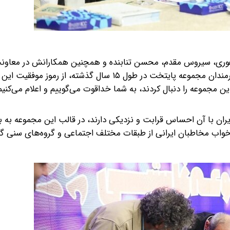
ام غفوری، سیروس مقدم، محسن تنابنده و همچنین همکارانش در معاون
مرکز سیمافیلم، خاطرنشان کرد: «اخلاص، همدلی و تلاش هنرمندان مجموعه پایتخت در طول ۱۵ سال گذشته، 
ین مجموعه را دنبال کردند، به شما خداقوت می‌گوییم و اعلام می‌کنیم
یران با آن احساس قرابت و نزدیکی دارند، در قالب این مجموعه به ب
واب مخاطبان ایرانی از طبقات مختلف اجتماعی و گروه‌های سنی گون