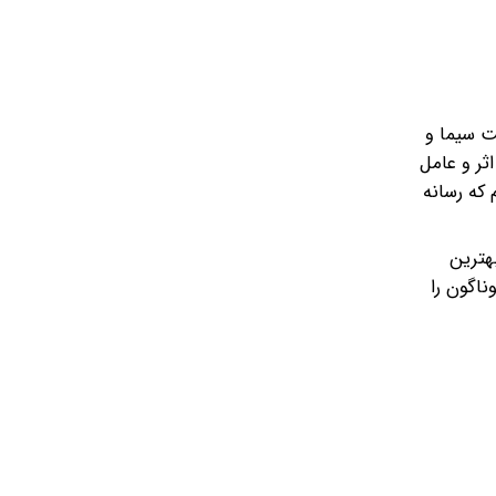
ت سیما و
از رموز موفقیت این اثر و عامل
 که رسانه
هترین
اگون را