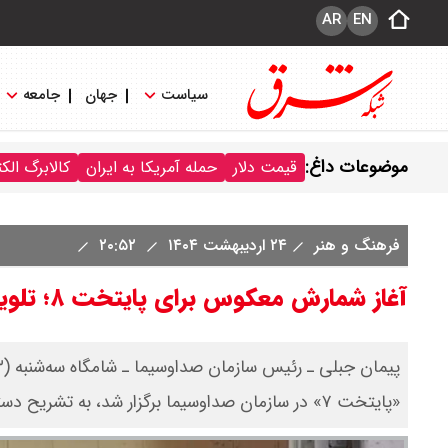
AR
EN
سیاست
جهان
جامعه
موضوعات داغ:
قیمت دلار
حمله آمریکا به ایران
کالابرگ الک
فرهنگ و هنر
۲۴ اردیبهشت ۱۴۰۴
۲۰:۵۲
آغاز شمارش معکوس برای پایتخت ۸؛ تلویزیون آماده تولید شد
«پایتخت ۷» در سازمان صداوسیما برگزار شد، به تشریح دستاوردهای این اثر پرداخت.