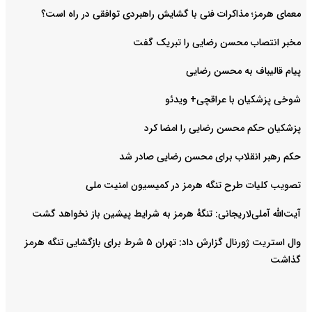
معمای هرمز؛ مذاکرات فنی با گشایش راهبردی توافقی در راه است؟
مخبر انتصاب محسن رضایی را تبریک گفت
پیام قالیباف به محسن رضایی
شوخی پزشکیان با عراقچی+ ویدئو
پزشکیان حکم محسن رضایی را امضا کرد
حکم رهبر انقلاب برای محسن رضایی صادر شد
تصویب کلیات طرح تنگه هرمز در کمیسیون امنیت ملی
آیت‌الله آملی‌لاریجانی: تنگهٔ هرمز به شرایط پیشین باز نخواهد گشت
وال استریت ژورنال گزارش داد: تهران ۵ شرط برای بازگشایی تنگه هرمز
گذاشت