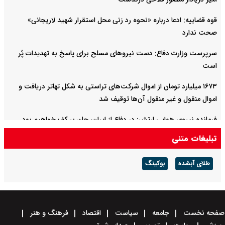
قوه قضاییه: ادعا درباره «نحوه رد زنی محل استقرار شهید لاریجانی»
صحت ندارد
سرپرست وزارت دفاع: دست نیروهای مسلح برای پاسخ به تهدیدات پُر
است
۱۶۷۳ میلیارد تومان از اموال شرکت‌های تراستی به شکل تهاتر دریافت و
اموال منقول و غیر منقول آن‌ها توقیف شد
فرمانده نیروی هوایی ارتش: در دفاع از ایران، جان بر کف خواهیم بود
تبلیغات متنی
حمله حسین شریعتمداری به مذاکرات ایران و عمان درباره تنگه هرمز:
دارید تنگه را برای آمریکا باز می‌کنید
طلای آبشده
بوکینگ
صفحه نخست
جامعه
سیاست
اقتصاد
فرهنگ و هنر