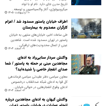
تاریخ مدرن جای دارد. نام او با تولد
میکروبیولوژی، آغاز واکسیناسیون و توسعه…
۱۰ اردیبهشت ۱۴۰۵
اطراف خیابان پاستور مسدود شد / اعزام
کارگران مصدوم به بیمارستان
طی ساعات اخیر، خیابان‌های منتهی به خیابان
پاستور در تهران مسدود شده است. شاهدین
عینی از اعمال محدودیت‌های ترافیکی…
۰۹ اسفند ۱۴۰۴
واکنش سردار سنایی‌راد به ادعای
مجاهدین مبنی بر حمله به پاستور / شما
صدای انفجار خاصی را شنیده‌اید؟
معاون سیاسی دفتر عقیدتی سیاسی فرماندهی
کل قوا به ادعای شبکه ضدانقلاب درخصوص
ادعای وقوع انفجارهایی در حوالی خیابان…
۰۶ اسفند ۱۴۰۴
واکنش کیهان به ادعای مجاهدین درباره
انجام عملیات در خیابان پاستور تهران