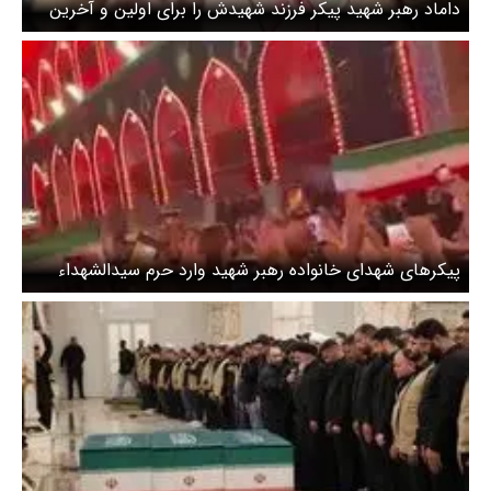
داماد رهبر شهید پیکر فرزند شهیدش را برای اولین و آخرین
زیارت به حرم امام علی (ع) برد + عکس
پیکرهای شهدای خانواده رهبر شهید وارد حرم سیدالشهداء
(ع) شدند + ویدئو