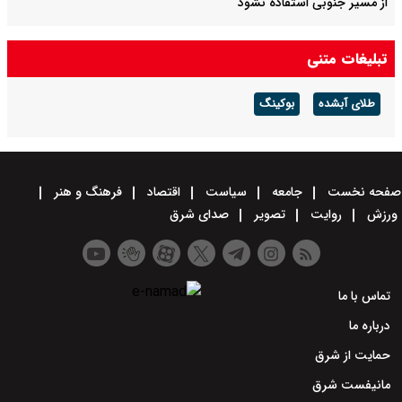
از مسیر جنوبی استفاده نشود
سخنگوی سپاه: تنگه هرمز را تا زمانی که دشمن همه شرایط ما را بپذیرد
تبلیغات متنی
حفظ می‌کنیم + ویدئو
طلای آبشده
بوکینگ
صفحه نخست
جامعه
سیاست
اقتصاد
فرهنگ و هنر
ورزش
روایت
تصویر
صدای شرق
تماس با ما
درباره ما
حمایت از شرق
مانیفست شرق