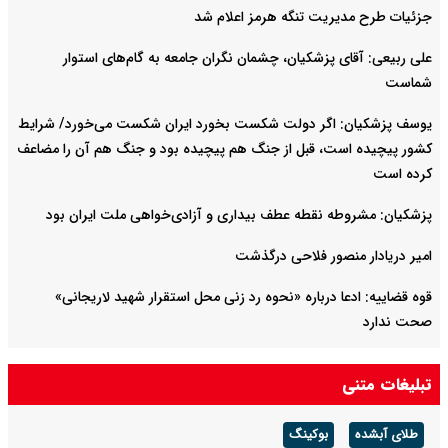
جزئیات طرح مدیریت تنگه هرمز اعلام شد
علی ربیعی: آقای پزشکیان، چشمان نگران جامعه به گام‌های استوار
شماست
یوسف پزشکیان: اگر دولت شکست بخورد ایران شکست می‌خورد/ شرایط
کشور پیچیده است، قبل از جنگ هم پیچیده بود و جنگ هم آن را مضاعف‌
کرده است
پزشکیان: مشروطه نقطه عطف بیداری و آزادی‌خواهی ملت ایران بود
امیر دریادار منصور فلاحی درگذشت
قوه قضاییه: ادعا درباره «نحوه رد زنی محل استقرار شهید لاریجانی»
صحت ندارد
سرپرست وزارت دفاع: دست نیروهای مسلح برای پاسخ به تهدیدات پُر
تبلیغات متنی
است
طلای آبشده
بوکینگ