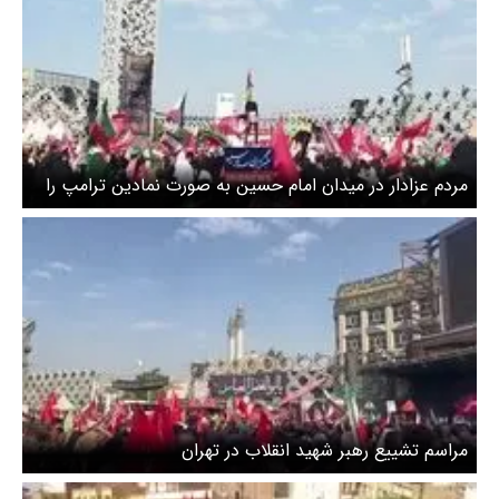
مردم عزادار در میدان امام حسین به صورت نمادین ترامپ را
به دار آویختند + ویدئو
مراسم تشییع رهبر شهید انقلاب در تهران