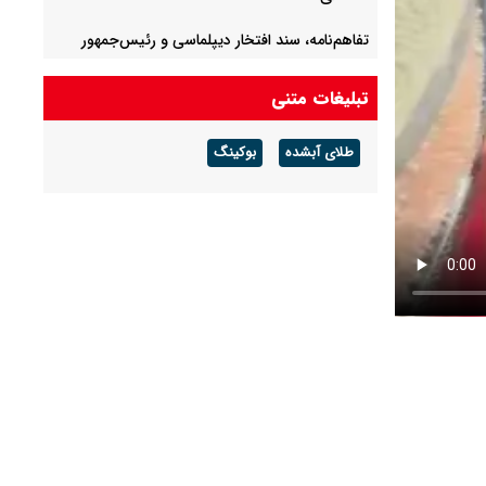
تفاهم‌نامه، سند افتخار دیپلماسی و رئیس‌جمهور
پزشکیان است
تبلیغات متنی
تکلیف پرونده کرسنت مشخص شد؟
طلای آبشده
بوکینگ
سخنگوی قوه قضاییه به خبرنگاران در روز خبرنگار
هشدار داد