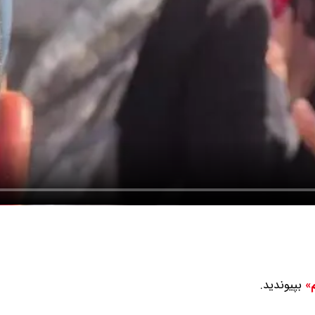
بپیوندید.
م»