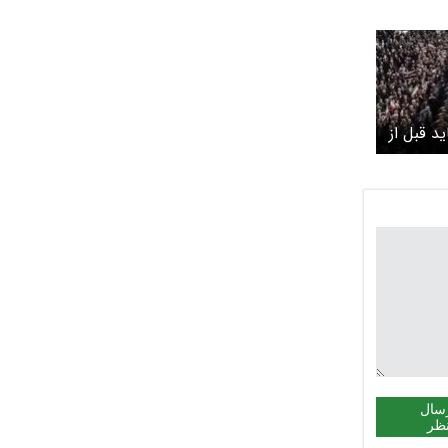
ید قبل از
و تشییع
باشد
سال
ظر