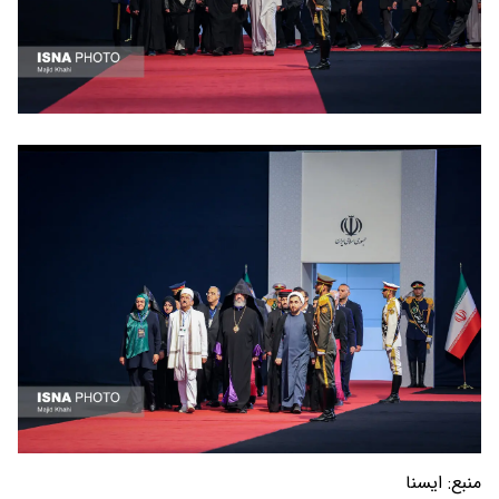
منبع:
ايسنا