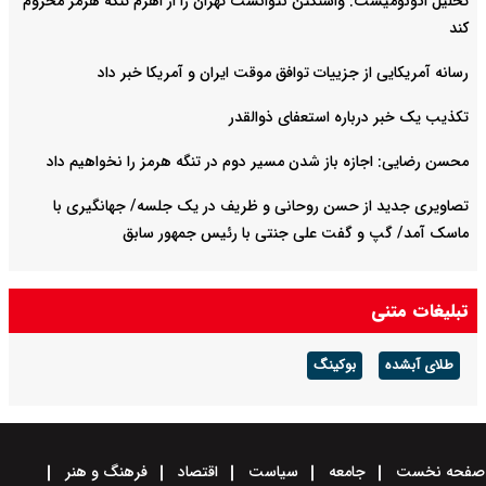
تحلیل اکونومیست: واشنگتن نتوانست تهران را از اهرم تنگه هرمز محروم
کند
رسانه آمریکایی از جزییات توافق موقت ایران و آمریکا خبر داد
تکذیب یک خبر درباره استعفای ذوالقدر
محسن رضایی: اجازه باز شدن مسیر دوم در تنگه هرمز را نخواهیم داد
تصاویری جدید از حسن روحانی و ظریف در یک جلسه/ جهانگیری با
ماسک آمد/ گپ و گفت علی جنتی با رئیس جمهور سابق
تبلیغات متنی
طلای آبشده
بوکینگ
صفحه نخست
جامعه
سیاست
اقتصاد
فرهنگ و هنر