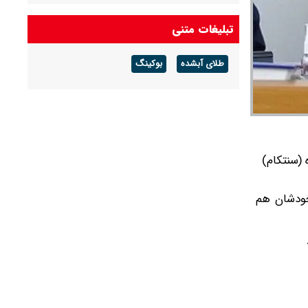
لاشه F۱۵ منهدم‌شده آمریکا توسط سامانه‌ی نوین
تبلیغات متنی
پدافندی نیروی هوافضای سپاه
طلای آبشده
بوکینگ
دیدار سران پاکستان و عربستان در مکه
(سنتکام)
خودشان هم