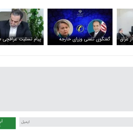
ز عراق
گفتگوی تلفنی وزرای خارجه
پیام تسلیت عراقچی د
ایران و انگلیس
وقوع زمین لرزه در ونزو
ار
ن