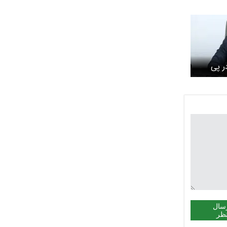
ر پی
ئلا
سال
ظر