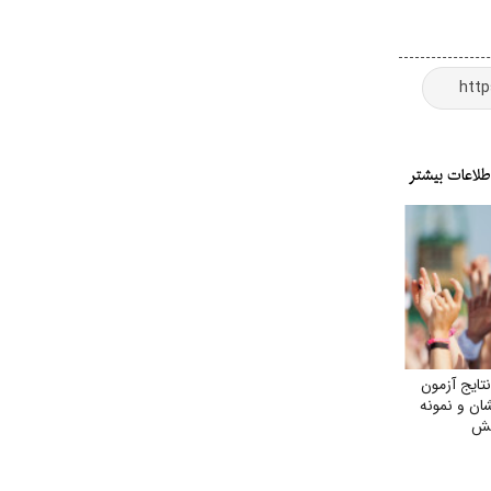
نتایج آزمون
ن و نمونه
جش