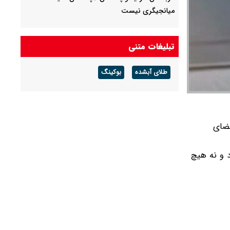
میانجیگری نیست
ادعای ای‌بی‌سی: توافق ایران و عمان درباره تنگه
هرمز ۶۰ روزه است
تبلیغات متنی
عکسی قدیمی و دیده‌نشده از علی لاریجانی و
طلای آبشده
بوکینگ
مسعود پزشکیان
برادر داماد شهید رئیسی بعد از حمله به پزشکیان به
قالیباف تاخت!
فضای
د و نه هیچ