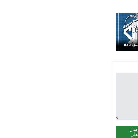
پاه به
گه هرمز
سال
ظر