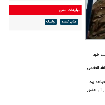
شکست می‌خورد/ شرایط کشور پیچیده است، قبل
از جنگ هم پیچیده بود و جنگ هم آن را مضاعف‌
تبلیغات متنی
کرده است
طلای آبشده
بوکینگ
پزشکیان: مشروطه نقطه عطف بیداری و
آزادی‌خواهی ملت ایران بود
امیر دریادار منصور فلاحی درگذشت
است خود
لله العظمی
واهد بود.
ر آن حضور