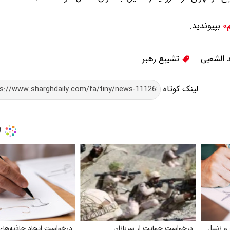
بپیوندید.
م»
الشعبی
تشییع رهبر
لینک کوتاه
و زنبیل
درخواست حمایت از سربازان
درخواست ایجاد جاذبه‌های