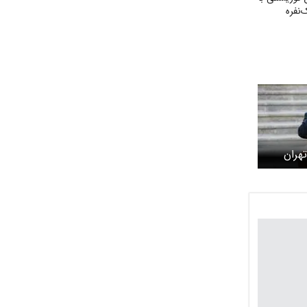
‌نفره
هران
ر رهبر
تهران از
رافیکی
اسم تشییع