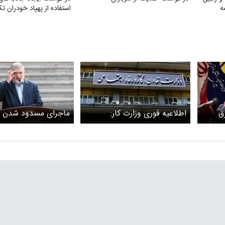
‌
استفاده از پهپاد خودران تک
ق
اطلاعیه فوری وزارت کار:
ماجرای مسدود شدن ت
شهید
تعطیلات هفته آینده شامل
برای روزهای تشییع پیک
کارگران بخش خصوصی هم
شهید چیست؟ استاندار 
می‌شود
اجرای محدودیت‌های ت
در ۴ حلقه اطراف مر
خبر داد