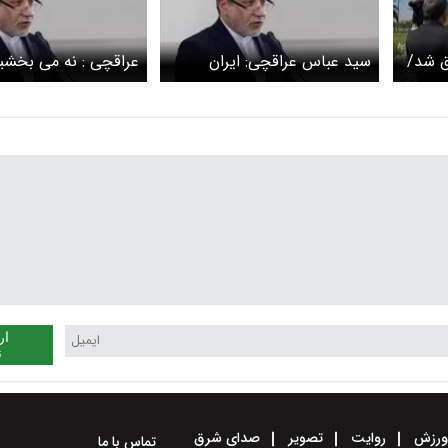
اق شد/
سید عباس عراقچی: ایران
عراقچی : نه می بخشی
قام
بزرگ‌ترین قربانی سلاح‌های
فراموش خواهیم کرد
نی و
شیمیایی است
س
ار
ن
رزش
روایت
تصویر
صدای شرق
تماس با ما