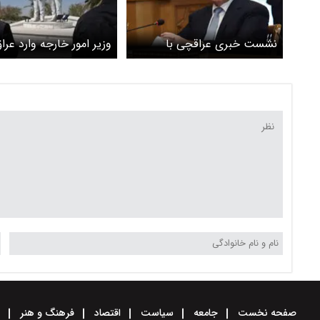
نشست خبری عراقچی با
وزیر امور خارجه وارد عر
همتای عراقی خود / فواد
ادای احترام عراقچی به م
حسین: موافق حمله به ایران
شهیدان حاج قاسم سلیما
نبودیم
ابومهدی المهندس + عک
صفحه نخست
جامعه
سیاست
اقتصاد
فرهنگ و هنر
و