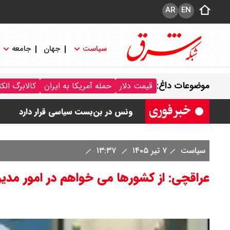
AR
EN
سیاست
جهان
جامعه
رهبر انقلاب با مسعود پزشکیان دیدار ک
موضوعات داغ:
قیمت دلار
حمله آمریکا به ایران
کالابرگ الک
امیر جهانشاهی: پای نظامی آمریکایی به 
ونس در بن‌بست سیاسی قرار دارد
با این دیپلمات کاستاریکایی آشنا شوید
سیاست
۷ تیر ۱۴۰۵
۱۳:۳۷
حمله انصارالله یمن به بندر «المخا»
عراقچی: از کشورها می خواهم در امور مدی