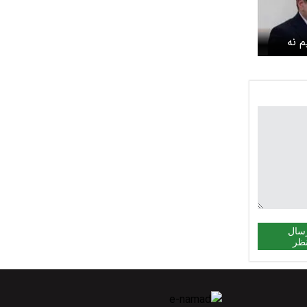
م نه
سال
ظر