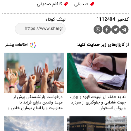
صدیقی
کاظم صدیقی
کدخبر: 1112404
لینک کوتاه
از کارزارهای زیر حمایت کنید:
نه به حذف ارز لبنیات، قهوه و چای،
درخواست بازنشستگی پیش از
جهت شادابی و جلوگیری از سردرد
موعد والدین دارای فرزند با
و پوکی استخوان
معلولیت و یا انواع بیماری خاص و
صعب‌العلاج به‌ویژه اوتیسم، CP و
ضایعه نخاعی