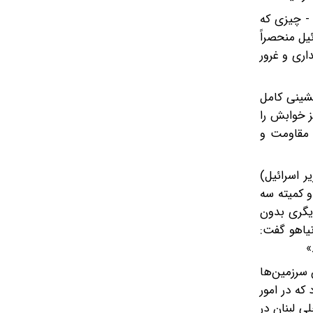
 - چیزی که
یل منحصراً
اری و غرور
نشینی کامل
ز خوابش را
ی مقاومت و
ر اسرائیل)
و کمیته سه
یگری بدون
نیاهو گفت:
»
 سرزمین‌ها
که در امور
ی لبنان در