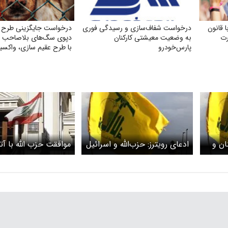
 قانون
درخواست شفاف‌سازی و رسیدگی فوری
درخواست جایگزینی طرح ج
به وضعیت معیشتی کارکنان
دپوی سگ‌های بلاصاحب در 
پارس‌خودرو
با طرح عقیم سازی، واکسی
رهاسازی و فرهنگسازی عم
ان و
ادعای رویترز: حزب‌الله و اسرائیل
موافقت حزب الله با 
روعیت
با آتش‌بس موافقت کرده‌اند
لبنان