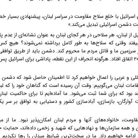
نی اسرائیل با خلع سلاح مقاومت در سراسر لبنان، پیشنهادی بسیار 
دست دشمن اسرائیلی تبدیل می‌کند.»
ل از لبنان، هر سلاحی در هر کجای لبنان به عنوان نشانه‌ای از عدم پا
تد وقتی که سلاح‌ها به طور کامل برداشته نمی‌شوند؟ هیچ کس
گر سرزمین ما و قاتل مردم ما محروم کند. دشمن باید از طریق توافقی
فوری می‌پردازد، عقب‌نشینی کند، همانطور که در ۲۷ نوامبر ۲۰۱۴ اتفاق افتاد. هرگونه انحراف از این نقطه، پاداشی برای
المللی و عربی را اعمال خواهیم کرد تا اطمینان حاصل شود که دشمن ا
مقامات لبنان می‌گوییم: وقت آن رسیده است که گناهان خود را که لبنا
ود که برای شما ثبت می‌شود. ما آماده‌ایم تا برای حاکمیت لبنان
 آوارگان، بازسازی، آبادسازی کشور و دستیابی به توافق بر سر ی
ت، خانواده‌های آنها و مردم لبنان امکان‌پذیر نبود. ما از می
 و همه سازمان‌ها و نهادهایی که شهید و زخمی داده‌اند، حمایت خ
امه خواهیم داد. ما در سخت‌ترین شرایط میدان را رها نکردیم و 