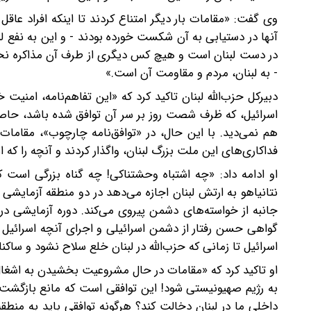
وی گفت: «مقامات بار دیگر امتناع کردند تا اینکه افراد عاق
آنها در دستیابی به آن شکست خورده بودند - و این به نفع ل
در دست لبنان است و هیچ کس دیگری از طرف آن مذاکره نخواهد
- به لبنان، مردم و مقاومت آن است.»
دبیرکل حزب‌الله لبنان تاکید کرد که «این تفاهم‌نامه، امن
اسرائیل، که ظرف شصت روز بر سر آن توافق شده باشد، حاصل 
هم نمی‌دید. با این حال، در «توافق‌نامه چارچوب»، مقامات،
فداکاری‌های این ملت بزرگ لبنان، واگذار کردند و آنچه را که ا
او ادامه داد: «چه اشتباه وحشتناکی! چه گناه بزرگی است ک
نتانیاهو به ارتش لبنان اجازه می‌دهد در دو منطقه آزمایشی 
جانبه از خواسته‌های دشمن پیروی می‌کند. دوره آزمایشی د
گواهی حسن رفتار از دشمن اسرائیلی و اجرای آنچه اسرائیل 
اسرائیل تا زمانی که حزب‌الله در لبنان خلع سلاح نشود و ساکن
او تاکید کرد که «مقامات در حال مشروعیت بخشیدن به اشغا
به رژیم صهیونیستی شود! این توافقی است که مانع بازگشت ل
داخلی ما در لبنان دخالت کند؟ هرگونه توافقی باید به منط