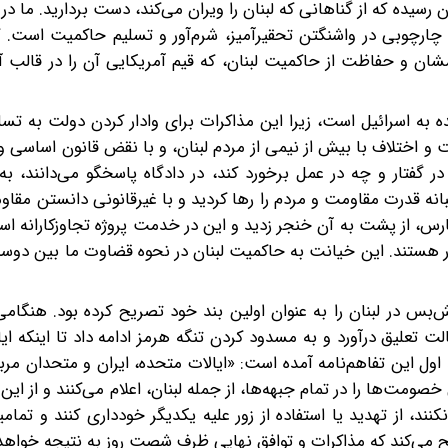
ن رسیده که از گناهانی که لبنان را ویران می‌کند، دست بردارید. ما د
فق چارچوبی در واشنگتن تحقیرآمیز، شرم‌آور و تسلیم حاکمیت است
شان و حفاظت از حاکمیت لبنان، که قیم آمریکایی آن را در قالب 
ده به اسرائیل است، زیرا این مذاکرات برای وادار کردن دولت به تس
و اختلاف با بیش از نیمی از مردم لبنان، و با نقض قانون اساسی و 
در گفتار و چه در عمل برخورد کند، در دادگاه پاسخگو می‌دانند، 
طلبانه قدرت مقاومت و مردم را رها کردید و با غیرقانونی دانستن مقا
س، از پشت به آن خنجر زدید و این در خدمت پروژه تجاوزکارانه اس
یار هستند. این خیانت به حاکمیت لبنان در نحوه قضاوت ما بین د
م قاسم افزود: تفاهم‌نامه ایران و آمریکا (MOU) آتش‌بس در لبنان را به عنوان اولین بند خود تصریح کرده بو
الت تعلیق درآورد و به مسدود کردن تنگه هرمز ادامه داد تا اینکه ای
اول این تفاهم‌نامه آمده است: «ایالات متحده، ایران و متحدان مربو
صومت‌ها را در تمام جبهه‌ها، از جمله لبنان، اعلام می‌کنند و از ای
نند، از تهدید یا استفاده از زور علیه یکدیگر خودداری کنند و تما
یح می‌کند که مذاکرات و توافق نهایی ظرف شصت روز به نتیجه خواهد