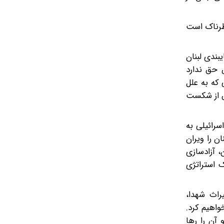
خطرناک است
یبندی لبنان
 حق ندارد
 که به علل
 اسرائیل پس از شکست
سرائیلی به
ن را ویران
، آزادسازی
ک استراتژی
راث شهدا،
واهیم کرد.
آن را رها