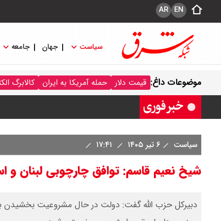
AR
EN
سیاست
جهان
جامعه
کشورهای «توافق مکه» به حملات یمن
موضوعات داغ:
قیمت دلار
حمله آمریکا به ایران
کالابرگ الک
سیاست
۶ تیر ۱۴۰۵
۱۷:۴۱
شیخ نعیم قاسم: توافق چارچوبی لبنان و اسر
دبیرکل حزب الله گفت: دولت در حال مشروعیت بخشیدن به