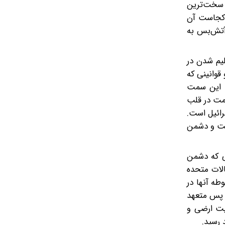
ر سخت‌ترین
. کجاست آن
آتش‌بس به
لیم شدن در
قوانینی که
به این سمت
ومت در قلب
رائیل است.
وست و دشمن
د. هنگامی که دشمن
الات متحده
طه آنها در
ن پس متعهد
میت ارضی و
 رسید.