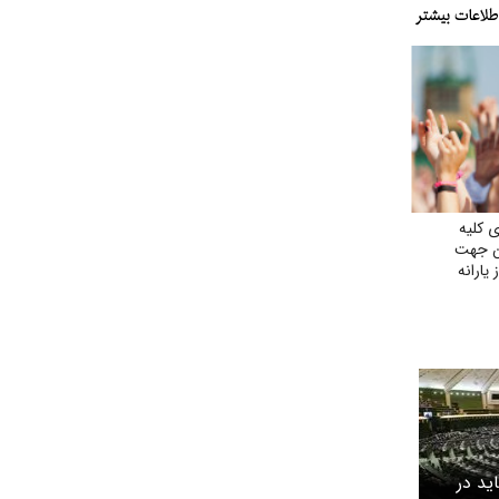
 کلیه
ان جهت
یارانه
اید در