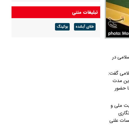
امام جمعه تهران: دشمن به دنبال ترویج برهنگی
تبلیغات متنی
است
طلای آبشده
بوکینگ
محسن رضایی به انگلیسی آمریکا را تهدید کرد
لامی در
ای اسلامی گفت:
این مدت
ا حضور
ت ملی و
نگاری
سات علنی