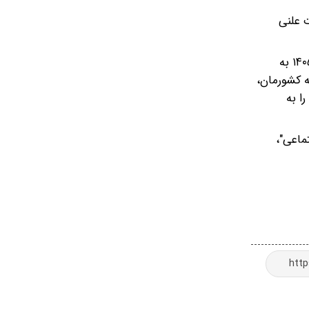
 علنی
آخرین جلسه علنی مجلس شورای اسلامی پیش از آغاز جنگ ۴۰ روزه، ۲۸ بهمن ماه ۱۴۰۴ بود که در بررسی اصلاحات لایحه بودجه ۱۴۰۵ به
کا و رژیم صهیونیستی به کشورمان،
ا به
تماعی"،