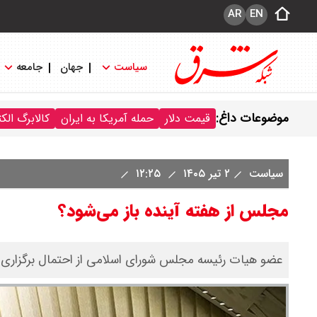
AR
EN
سیاست
جهان
جامعه
موضوعات داغ:
قیمت دلار
حمله آمریکا به ایران
کالابرگ الک
سیاست
۲ تیر ۱۴۰۵
۱۲:۲۵
مجلس از هفته آینده باز می‌شود؟
عضو هیات رئیسه مجلس شورای اسلامی از احتمال برگزاری 