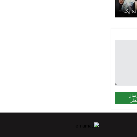
اده یک
ب+ ویدئو
سال
ظر