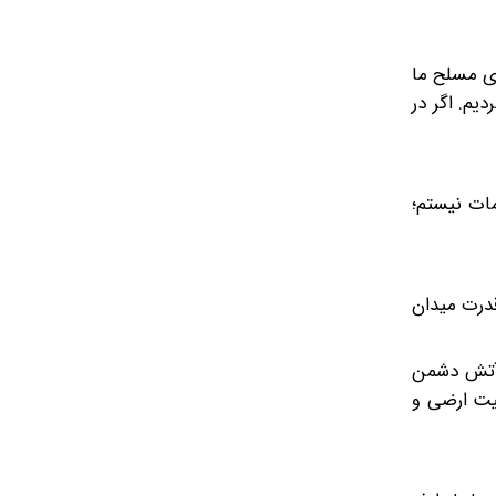
ای مسلح ما
یم. اگر در
مات نیستم؛
قدرت میدان
 آتش دشمن
میت ارضی و