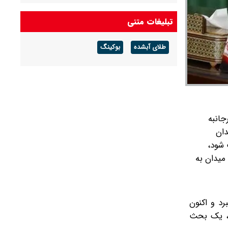
شهید لاریجانی» صحت ندارد
تبلیغات متنی
سرپرست وزارت دفاع: دست نیروهای مسلح برای
پاسخ به تهدیدات پُر است
طلای آبشده
بوکینگ
۱۶۷۳ میلیارد تومان از اموال شرکت‌های تراستی به
شکل تهاتر دریافت و اموال منقول و غیر منقول آن‌ها
توقیف شد
جانبه
دان
 شود،
میدان به
د و اکنون
ان، یک بحث