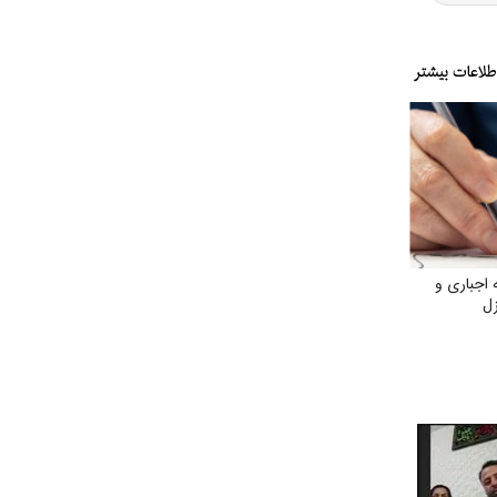
 اجباری و
زل