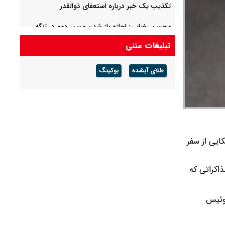
تکذیب یک خبر درباره استعفای ذوالقدر
محسن رضایی: اجازه باز شدن مسیر دوم در تنگه
هرمز را نخواهیم داد
تبلیغات متنی
تصاویری جدید از حسن روحانی و ظریف در یک
طلای آبشده
بوکینگ
جلسه/ جهانگیری با ماسک آمد/ گپ و گفت علی
جنتی با رئیس جمهور سابق
کایی از سفر
اکراتی که
سوئیس