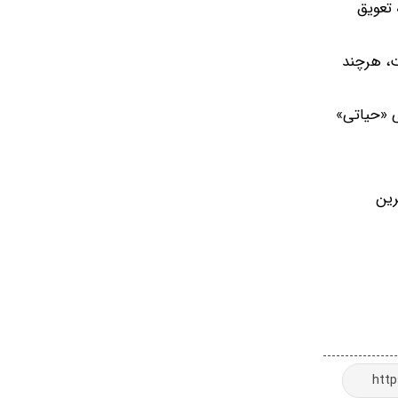
 تعویق
ت، هرچند
ی «حیاتی»
رین