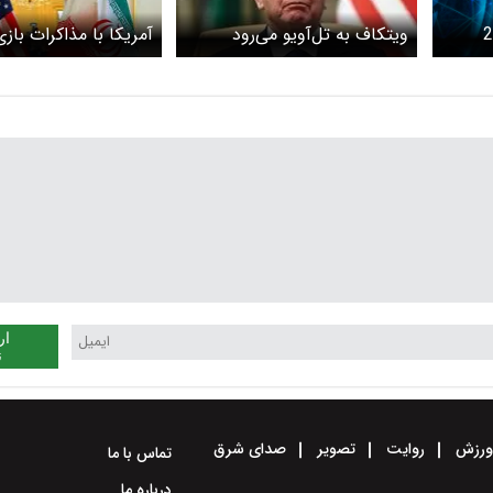
ه لحظه از 24
ویتکاف به تل‌آویو می‌رود
آمریکا با مذاکرات باز
ار
ن
رزش
روایت
تصویر
صدای شرق
تماس با ما
درباره ما