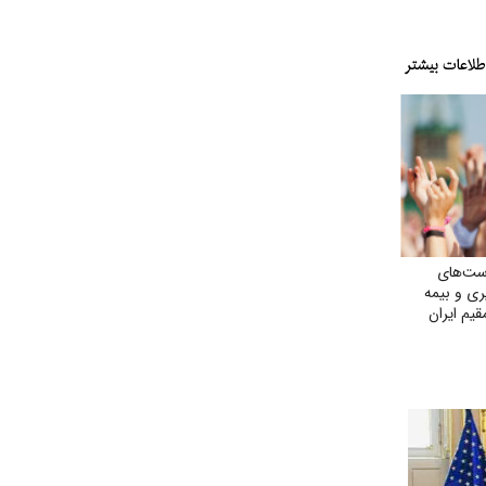
ست‌های
یری و بیمه
یم ایران