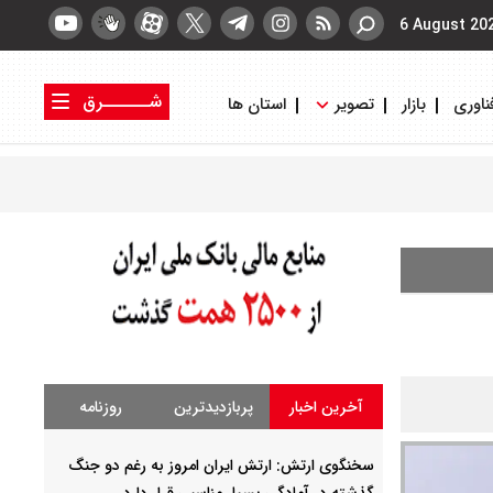
6 August 20
شــــــرق
ناوری
بازار
تصویر
استان ها
کتاب شرق
روزنامه شرق
آخرین اخبار
پربازدیدترین
روزنامه
سخنگوی ارتش: ارتش ایران امروز به رغم دو جنگ
گذشته در آمادگی بسیار مناسبی قرار دارد