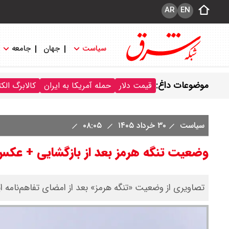
AR
EN
سیاست
جهان
جامعه
موضوعات داغ:
قیمت دلار
حمله آمریکا به ایران
کالابرگ الک
سیاست
۳۰ خرداد ۱۴۰۵
۰۸:۰۵
وضعیت تنگه هرمز بعد از بازگشایی + عک
تصاویری از وضعیت «تنگه هرمز» بعد از امضای تفاهم‌نامه ا