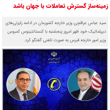
زمینه‌ساز گسترش تعاملات با جهان باشد
چرا معوقات بازنشستگان تامین
اجتماعی پرداخت نمی شود؟
سید عباس عراقچی وزیر خارجه کشورمان در ادامه رایزنی‌های
دیپلماتیک خود ظهر امروز پنجشنبه با کنستانتینوس کمبوس
جزئیات عرضه اولیه احیا در فرابورس
وزیر امور خارجه قبرس به صورت تلفنی گفتگو کرد.
اعلام شد