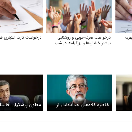
ریه
درخواست صرفه‌جویی و روشنایی
درخواست کارت اعتباری ف
بیشتر خیابان‌ها و بزرگراه‌ها در شب
خاطره غلامعلی حدادعادل از
معاون پزشکیان: قالیبا
دخترش درباره از برنامه‌ریزی
حمایت رئیس‌جمهور و 
خانواده رهبر شهید برای
انقلاب اسلامی برخورد
تعطیلات عید/ دخترم گفت با