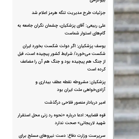
جزئیات طرح مدیریت تنگه هرمز اعلام شد
علی ربیعی: آقای پزشکیان، چشمان نگران جامعه به
گام‌های استوار شماست
یوسف پزشکیان: اگر دولت شکست بخورد ایران
شکست می‌خورد/ شرایط کشور پیچیده است، قبل
از جنگ هم پیچیده بود و جنگ هم آن را مضاعف‌
کرده است
پزشکیان: مشروطه نقطه عطف بیداری و
آزادی‌خواهی ملت ایران بود
امیر دریادار منصور فلاحی درگذشت
قوه قضاییه: ادعا درباره «نحوه رد زنی محل استقرار
شهید لاریجانی» صحت ندارد
سرپرست وزارت دفاع: دست نیروهای مسلح برای