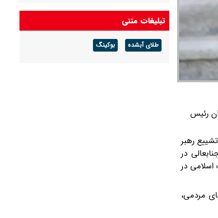
پاسخ به تهدیدات پُر است
تبلیغات متنی
۱۶۷۳ میلیارد تومان از اموال شرکت‌های تراستی به
شکل تهاتر دریافت و اموال منقول و غیر منقول آن‌ها
طلای آبشده
بوکینگ
توقیف شد
فرمانده نیروی هوایی ارتش: در دفاع از ایران، جان
بر کف خواهیم بود
ان رئیس
تشییع رهبر
ابعالی در
 اسلامی در
های مردمی،