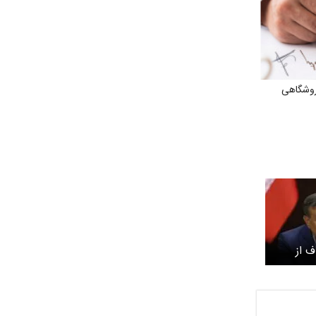
روشگاهی
ف از
رهبر
ار است