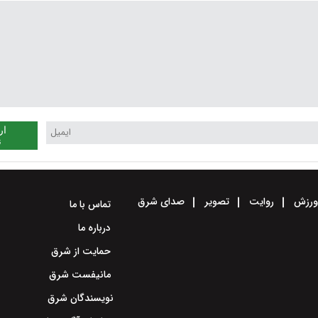
آقا قرار است عید به مشهد
برویم
ار
ن
رزش
روایت
تصویر
صدای شرق
تماس با ما
درباره ما
حمایت از شرق
مانیفست شرق
نویسندگان شرق