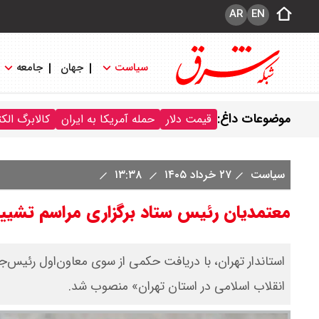
AR
EN
سیاست
جهان
جامعه
موضوعات داغ:
قیمت دلار
حمله آمریکا به ایران
کالابرگ الک
سیاست
۲۷ خرداد ۱۴۰۵
۱۳:۳۸
معتمدیان رئیس ستاد برگزاری مراسم تشییع
استاندار تهران، با دریافت حکمی از سوی معاون‌اول رئیس‌جم
انقلاب اسلامی در استان تهران» منصوب شد.