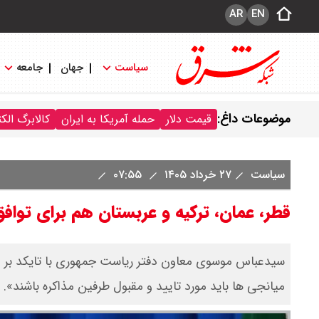
AR
EN
سیاست
جهان
جامعه
موضوعات داغ:
قیمت دلار
حمله آمریکا به ایران
کالابرگ الک
سیاست
۲۷ خرداد ۱۴۰۵
۰۷:۵۵
قطر، عمان، ترکیه و عربستان هم برای توافق
سیدعباس موسوی معاون دفتر ریاست جمهوری با تایکد بر ا
میانجی ها باید مورد تایید و مقبول طرفین مذاکره باشند».