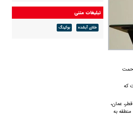
و عمان را کاهش داد؟
تبلیغات متنی
دسته گل وزیر آموزش و پرورش در خبرگزاری دولت
+ عکس
طلای آبشده
بوکینگ
فاطمه مهاجرانی: هنوز درباره افزایش قیمت بنزین
جمع‌بندی نشده است/ مبلغ کالابرگ قطعا افزایش
می‌یابد
زحمت
ت که
قطر، عمان،
منطقه به