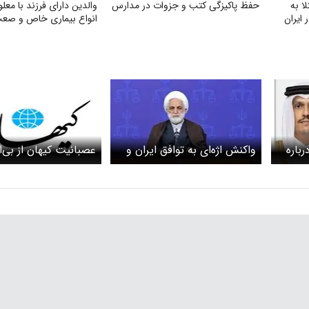
بتلا به
حفظ پاکیزگی کتب و جزوات در مدارس
والدین دارای فرزند با معلو
ایران
انواع بیماری خاص و صعب‌
به‌ویژه اوتیسم، CP و ضایعه نخاعی
باره
واکنش اژه‌ای به توافق ایران و
عصبانیت کیهان از بی‌ا
آمریکا / اگر دشمن عهد
متن توافق ایران و آمر
شکست مقابله به مثل می‌کنیم