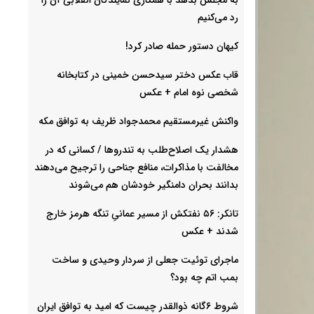
رد می‌کنیم
کیهان دستور حمله صادر کرد!
قاب عکس دختر سیدحسن خمینی در کتابخانه
شخصی نوه امام + عکس
واکنش غیرمستقیم محمدجواد ظریف به توافق مکه
هشدار یک اصلاح‌طلب به تندروها / کسانی که در
مخالفت با مذاکرات، منافع جناحی را ترجیح می‌دهند
بدانند بحران دامنگیر خودشان هم می‌شوند
تانکر: ۵۶ نفتکش از مسیر عمانیِ تنگه هرمز خارج
شدند + عکس
ماجرای توئیت جعلی از سردار وحیدی و ساخت
بمب اتم چه بود؟
شروط ۶گانه ذوالقدر چیست که امید به توافق ایران