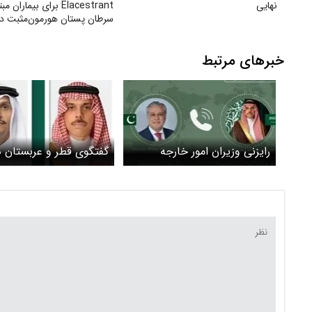
نهایی
Elacestrant برای بیماران م
سرطان پستان هورمون‌مثبت در 
خبرهای مرتبط
رایزنی وزیران امور خارجه
گفتگوی قطر و عربستان در
عربستان و پاکستان درباره
توافق ایران و آمریکا
توافق ایران و آمریکا