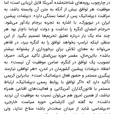
در چارچوب رویه‌های شناخته‌شده آمریکا قابل ارزیابی است؛ اما
موفقیت هر توافق بیش از آنکه به متن آن وابسته باشد، به
مراقبت دیپلماتیک پس از امضا بستگی دارد». دیپلمات پیشین
ایران در نیویورک، با اشاره به تجربه برجام یادآور می‌شود:‌
«برجام امضای کنگره را نداشت و دولت اوباما ناچار بود هر
چند ماه یک‌ بار درباره تعلیق تحریم‌ها تصمیم بگیرد. از این
منظر، اینکه ترامپ بخواهد توافق را به کنگره ببرد، در ظاهر
می‌تواند به معنای تلاش برای برخورداری از پشتوانه بیشتر
باشد‌». با‌این‌حال، مفسر حوزه بین‌الملل تأکید می‌کند:‌ «صرف
تصویب یک توافق در کنگره، ضامن موفقیت آن نیست‌». به
اعتقاد دیپلمات پیشین کشورمان در لندن، «هر توافقی نیازمند
پیگیری مستمر و حضور فعال دیپلماتیک است‌». بنابراین کریمی
تأکید دارد که «اگر توافق با روابط رسمی دیپلماتیک، ارتباط
مستمر با قانون‌گذاران آمریکایی و فعالیت‌های اقناعی همراه
نباشد، از همین امروز هم می‌توان نسبت به موفقیت آن تردید
داشت‌». به گفته این کارشناس حوزه سیاست خارجی،
«دیپلماسی شاید از میدان سخت‌تر باشد؛ سلاح ندارد، ولی