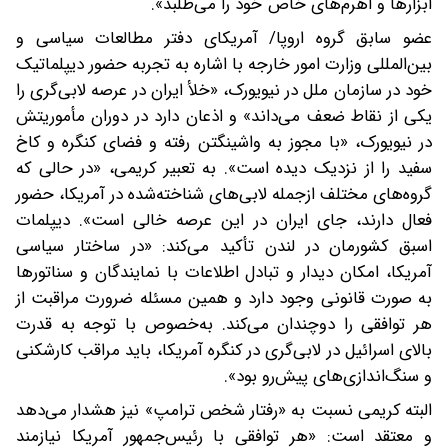
ابزارها و اهرم‌های خاص خود را می‌طلبد‌».
عضو سابق گروه اروپا/ آمریکای دفتر مطالعات سیاسی و
بین‌المللی وزارت امور خارجه با اشاره به تجربه حضور دیپلماتیک
خود در سازمان ملل در نیویورک، «خلأ ایران در عرصه لابی‌گری را
یکی از نقاط ضعف می‌داند» و اذعان دارد‌ ‌در دوران مأموریتش
در نیویورک، «با مجوز به واشینگتن رفته و فضای کنگره و کاخ
سفید را از نزدیک دیده است‌». به تعبیر کریمی، «در حالی که
گروه‌های مختلف از‌جمله لابی‌های شناخته‌شده در آمریکا، حضور
فعال دارند، جای ایران در این عرصه خالی است». دیپلمات
اسبق کشورمان در لندن تأکید می‌کند:‌ «در ساختار سیاسی
آمریکا، امکان دیدار و تبادل اطلاعات با نمایندگان و سناتورها
به صورت قانونی وجود دارد و همین مسئله ضرورت مراقبت از
هر توافقی را دوچندان می‌کند. به‌خصوص با توجه به قدرت
بالای اسرائیل در لابی‌گری در کنگره آمریکا، باید مراقب کارشکنی
و سنگ‌اندازی‌های پیش‌رو بود‌».
البته کریمی نسبت به «رفتار شخص ترامپ» نیز هشدار می‌دهد
و معتقد است:‌ «هر توافقی با رئیس‌جمهور آمریکا نیازمند