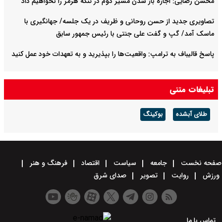
محسن رضایی: اجازه باز شدن مسیر دوم در تنگه هرمز را نخواهیم داد
تصاویری جدید از حسن روحانی و ظریف در یک جلسه/ جهانگیری با
ماسک آمد/ گپ و گفت علی جنتی با رئیس جمهور سابق
پاسخ قالیباف به ترامپ: واقعیت‌ها را بپذیرید و به تعهدات خود عمل کنید
تبلیغات متنی
طلای آبشده
بوکینگ
صفحه نخست
جامعه
سیاست
اقتصاد
فرهنگ و هنر
ورزش
روایت
تصویر
صدای شرق
تماس با ما