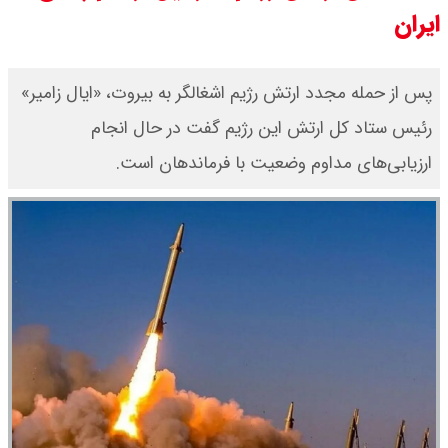
ایران
سی ان ان گزارش داد : ترامپ ۲ سنگر
سنتی جمهوری‌خواهان را از دست می
پس از حمله مجدد ارتش رژیم اشغالگر به بیروت، «ایال زامیر»
رئیس ستاد کل ارتش این رژیم گفت در حال انجام
دهد؟
ارزیابی‌های مداوم وضعیت با فرماندهان است.
بنزین برای دولت چقدر تمام می شود؟
یک ادعا: برخی مالکان اجاره بها را ۶۰
درصد افزایش می دهند