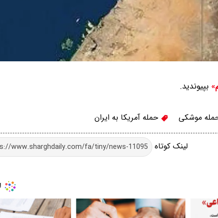
بپیوندید.
م»
مله موشکی
حمله آمریکا به ایران
لینک کوتاه