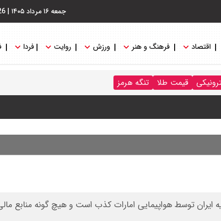
جمعه ۱۶ مرداد ۱۴۰۵
|
26
اقتصاد
فرهنگ و هنر
ورزش
روایت
فردا
ف
ترونیکی
قیمت طلا
تنگه هرمز
نگه هرمز را کلید زدند + جزییات
یارد دلار پول از امارات یه ایران توسط هواپیمایی امارات کذب است و هیچ گونه منابع مال