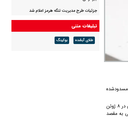
جزئیات طرح مدیریت تنگه هرمز اعلام شد
علی ربیعی: آقای پزشکیان، چشمان نگران جامعه به
تبلیغات متنی
گام‌های استوار شماست
طلای آبشده
بوکینگ
یوسف پزشکیان: اگر دولت شکست بخورد ایران
شکست می‌خورد/ شرایط کشور پیچیده است، قبل
از جنگ هم پیچیده بود و جنگ هم آن را مضاعف‌
کرده است
مالی مسدودشده
گفتنی است، برخی رسانه‌ها مدعی شده بودند علت اعلام توقف آتش از سوی ایران انتقال پیام آمریکایی ها توسط هیئت قطری در ۸ ژوئن
ای بوئینگ ۷۳۷ اماراتی از مبدا ابوظبی به مقصد