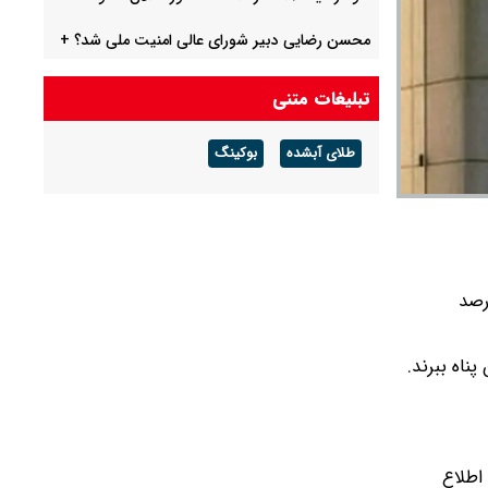
محسن رضایی دبیر شورای عالی امنیت ملی شد؟ +
بیوگرافی
تبلیغات متنی
جزئیات طرح مدیریت تنگه هرمز اعلام شد
طلای آبشده
بوکینگ
علی ربیعی: آقای پزشکیان، چشمان نگران جامعه به
گام‌های استوار شماست
رصد
ناه ببرند.
اطلاع