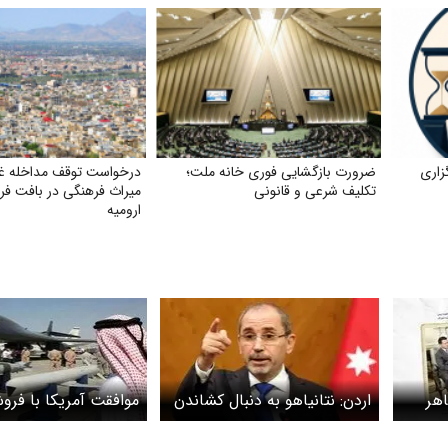
زاری
ضرورت بازگشایی فوری خانه ملت؛
درخواست توقف مداخله غی
تکلیف شرعی و قانونی
میراث فرهنگی در بافت فر
ارومیه
اهر
اردن: نتانیاهو به دنبال کشاندن
موافقت آمریکا با فر
آمریکا به رویارویی با ایران
به کشورهای عربی