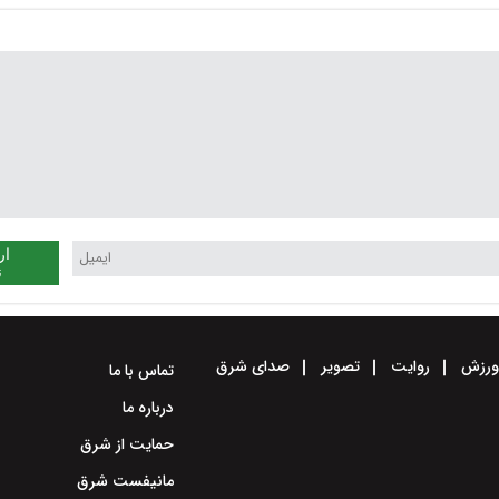
است
ار
ن
رزش
روایت
تصویر
صدای شرق
تماس با ما
درباره ما
حمایت از شرق
مانیفست شرق