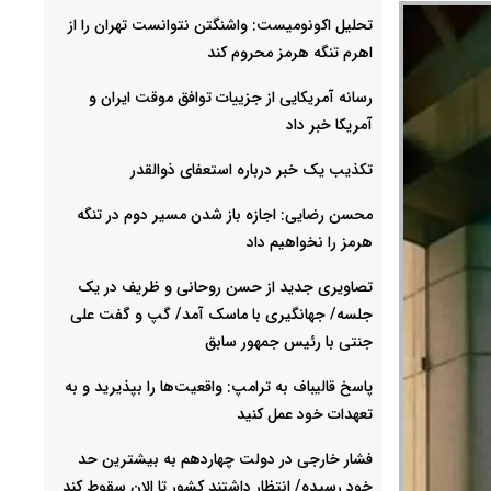
تحلیل اکونومیست: واشنگتن نتوانست تهران را از
اهرم تنگه هرمز محروم کند
رسانه آمریکایی از جزییات توافق موقت ایران و
آمریکا خبر داد
تکذیب یک خبر درباره استعفای ذوالقدر
محسن رضایی: اجازه باز شدن مسیر دوم در تنگه
هرمز را نخواهیم داد
تصاویری جدید از حسن روحانی و ظریف در یک
جلسه/ جهانگیری با ماسک آمد/ گپ و گفت علی
جنتی با رئیس جمهور سابق
پاسخ قالیباف به ترامپ: واقعیت‌ها را بپذیرید و به
تعهدات خود عمل کنید
فشار خارجی در دولت چهاردهم به بیشترین حد
خود رسیده/ انتظار داشتند کشور تا الان سقوط کند