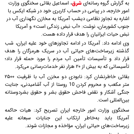
به گزارش گروه رسانه‌ای
شرق
،
اسماعیل بقائی سخنگوی وزارت
امور خارجه، در پیامی در حساب کاربری خود در شبکه ایکس با
اشاره‌ به تجاوز نظامی دیشب آمریکا به مخازن نگهداری آب در
جنوب کشورمان، نوشت: «آب نبض زندگی است» و آمریکا
نبض حیات ایرانیان را هدف قرار داده هست.
وی ادامه داد: آمریکا در ادامه تجاوزهای خود علیه ایران، شب
گذشته زیرساخت‌های حیاتی آب در سریک هرمزگان را هدف
قرار داد و تأسیسات تأمین آب مردم را مورد حمله قرار داد؛
تأسیساتی که به بیش از ۲۰ هزار نفر خدمات‌رسانی می‌کرد.
بقائی خاطرنشان کرد: نابودی دو مخزن آب با ظرفیت ۲۵۰۰
متر مکعب و محروم کردن 10 روستا از آب آشامیدنی، جنایت
جنگی آشکار و نقض فاحش حقوق بشر و حقوق بشردوستانه
بین‌المللی است.
سخنگوی وزارت امور خارجه ایران تصریح کرد: هیات حاکمه
آمریکا باید به‌خاطر ارتکاب این جنایات سبعانه علیه
زیرساخت‌های حیاتی ایران، مؤاخذه و مجازات شوند.