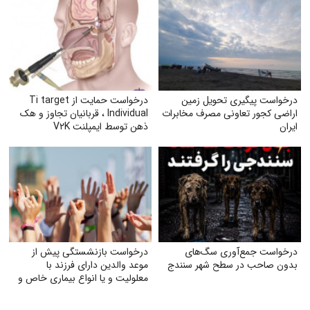
درخواست پیگیری تحویل زمین
درخواست حمایت از Ti target
اراضی کجور تعاونی مصرف مخابرات
Individual ، قربانیان تجاوز و هک
ایران
ذهن توسط ایمپلنت V۲K
درخواست جمع‌آوری سگ‌های
درخواست بازنشستگی پیش از
بدون صاحب در سطح شهر سنندج
موعد والدین دارای فرزند با
معلولیت و یا انواع بیماری خاص و
صعب‌العلاج به‌ویژه اوتیسم، CP و
ضایعه نخاعی