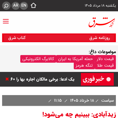
AR
EN
یکشنبه ۱۸ مرداد ۱۴۰۵
روزنامه شرق
کتاب شرق
موضوعات داغ:
قیمت دلار
حمله آمریکا به ایران
کالابرگ الکترونیکی
قیمت طلا
تنگه هرمز
بنزین برای دولت چقدر تمام می شود؟
یک ادعا: برخی مالکان اجاره بها را ۶۰
درصد افزایش می دهند
سیاست
۱۸ خرداد ۱۴۰۵
۱۱:۱۵
رهبر انقلاب با مسعود پزشکیان دیدار
زیدآبادی: ببینیم چه می‌شود!
کرد / درباره مشکلات کشور و تعامل