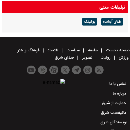
سخنگوی سپاه: تنگه هرمز را تا زمانی که دشمن همه شرایط ما را بپذیرد
تبلیغات متنی
حفظ می‌کنیم + ویدئو
طلای آبشده
بوکینگ
صفحه نخست
جامعه
سیاست
اقتصاد
فرهنگ و هنر
ورزش
روایت
تصویر
صدای شرق
تماس با ما
درباره ما
حمایت از شرق
مانیفست شرق
نویسندگان شرق