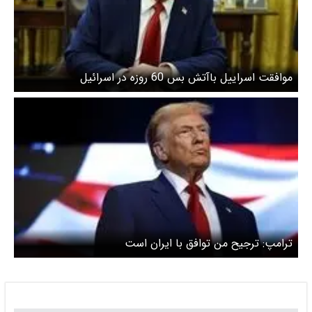
موافقت اسراییل باآتش بس 60 روزه در اسرائیل
ترامپ: ترجیح من توافق با ایران است